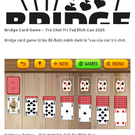
Bridge Card Game – Trò Chơi Trí Tuệ Đỉnh Cao 2025
Bridge card game từ lâu đã được mệnh danh là “vua của các trò chơi...
Solitaire Online – Trải Nghiệm Giải Trí Đỉnh Cao