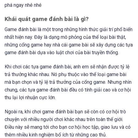
phá ngay nhé nhé
Khái quát game đánh bài là gì?
Game đánh bài là một trong những hình thức giải trí phổ biến
nhất hiện nay. Đây là dạng mô phỏng của thể loại bài thật,
những cổng game hay nhà cái game bài sẽ xây dựng các tựa
game đánh bài dựa vào luật chơi của bài truyền thống.
Khi chơi các tựa game đánh bài, anh em sẽ nhận được tỷ lệ
trả thưởng khác nhau. Nó phụ thuộc vào thể loại game bài
mà bạn chọn và tỷ lệ trả thưởng của cổng game. Nhưng nhìn
chung, các tựa game đánh bài đều có tính giải cao và cơ hội
thu lại lợi nhuận cực lớn.
Ngoài ra, khi chơi game đánh bài bạn sẽ còn có cơ hội trò
chuyện với nhiều người chơi khác nhau trên toàn thế giới.
Điều này sẽ mang tới cho bạn cơ hội học tập, giao lưu và có
thêm nhiều kinh nghiệm bổ ích từ những cao thủ.