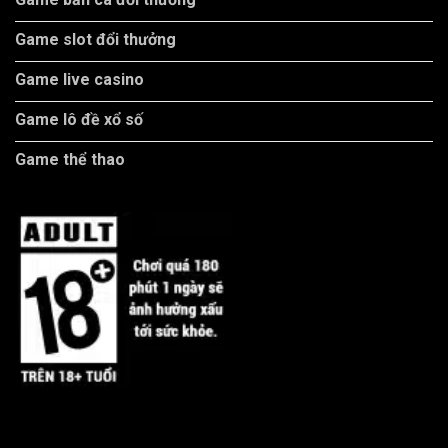
Game slot đổi thưởng
Game live casino
Game lô đề xổ số
Game thể thao