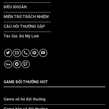
ĐIỀU KHOẢN
MIỄN TRỪ TRÁCH NHIỆM
CÂU HỎI THƯỜNG GẶP
Tác Giả: Đỗ Mỹ Linh
GAME ĐỔI THƯỞNG HOT
Game nổ hũ đổi thưởng
Game bắn cá đổi thưởng