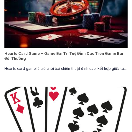
Hearts Card Game – Game Bài Trí Tuệ Đỉnh Cao Trên Game Bài
Đổi Thưởng
Hearts card game là trò chơi bài chiến thuật đỉnh cao, kết hợp giữa tư...