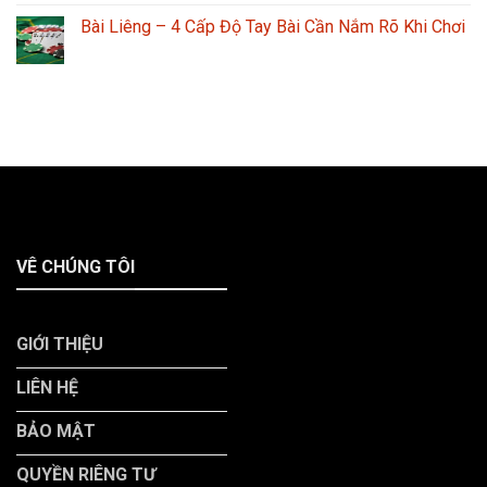
Bài Liêng – 4 Cấp Độ Tay Bài Cần Nắm Rõ Khi Chơi
VÊ CHÚNG TÔI
GIỚI THIỆU
LIÊN HỆ
BẢO MẬT
QUYỀN RIÊNG TƯ