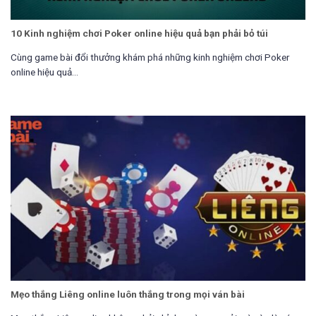
10 Kinh nghiệm chơi Poker online hiệu quả bạn phải bỏ túi
Cùng game bài đổi thưởng khám phá những kinh nghiệm chơi Poker
online hiệu quả...
Mẹo thắng Liêng online luôn thắng trong mọi ván bài