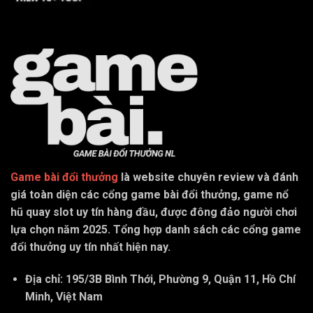
Game bài đổi thưởng
là website chuyên review và đánh
giá toàn diện các cổng game bài đổi thưởng, game nổ
hũ quay slot uy tín hàng đầu, được đông đảo người chơi
lựa chọn năm 2025. Tổng hợp danh sách các cổng game
đổi thưởng uy tín nhất hiện nay.
Địa chỉ: 195/3B Bình Thới, Phường 9, Quận 11, Hồ Chí
Minh, Việt Nam