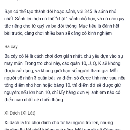
Bạn có thể tạo thành đôi hoặc sảnh, với 345 là sảnh nhỏ
nhất. Sảnh lớn hơn có thể “chặt” sảnh nhỏ hơn, và có các quy
tắc riêng cho tứ quý và ba đôi thông. Mục tiêu là đánh hết
bài trước, càng chơi nhiều bạn sẽ càng có kinh nghiệm.
Ba cây
Ba cây có lẽ là cách chơi đơn giản nhất, chủ yếu dựa vào sự
may mắn. Trong trò chơi này, các quân 10, J, Q, K sẽ không
được sử dụng, và không giới hạn số người tham gia. Mỗi
người sẽ nhận 3 quân bài, và điểm số được tính như sau: nếu
tổng điểm nhỏ hơn hoặc bằng 10, thì điểm đó sẽ được giữ
nguyên; nếu lớn hơn 10, chỉ lấy hàng đơn vị. anh em nào có
điểm cao nhất sẽ chiến thắng.
Xì Dách (Xì Lát)
Xì dách là trò chơi dành cho từ hai người trở lên, nhưng
thường thì tốt nhất không quá năm. Một người sẽ đóng vai