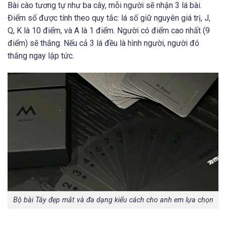
Bài cào tương tự như ba cây, mỗi người sẽ nhận 3 lá bài.
Điểm số được tính theo quy tắc: lá số giữ nguyên giá trị, J,
Q, K là 10 điểm, và A là 1 điểm. Người có điểm cao nhất (9
điểm) sẽ thắng. Nếu cả 3 lá đều là hình người, người đó
thắng ngay lập tức.
Bộ bài Tây đẹp mắt và đa dạng kiểu cách cho anh em lựa chọn