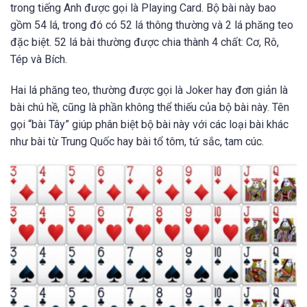
trong tiếng Anh được gọi là Playing Card. Bộ bài này bao
gồm 54 lá, trong đó có 52 lá thông thường và 2 lá phăng teo
đặc biệt. 52 lá bài thường được chia thành 4 chất: Cơ, Rô,
Tép và Bích.
Hai lá phăng teo, thường được gọi là Joker hay đơn giản là
bài chú hề, cũng là phần không thể thiếu của bộ bài này. Tên
gọi “bài Tây” giúp phân biệt bộ bài này với các loại bài khác
như bài từ Trung Quốc hay bài tổ tôm, tứ sắc, tam cúc.