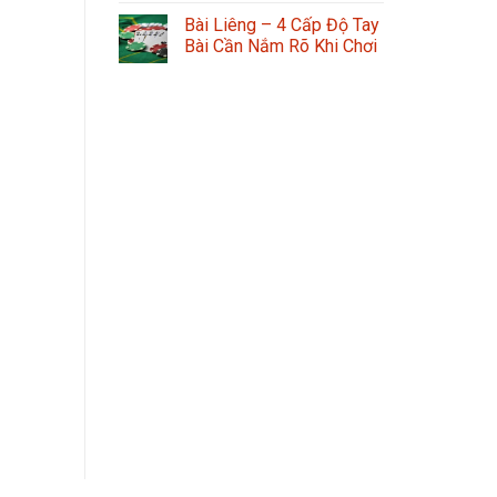
Bài Liêng – 4 Cấp Độ Tay
Bài Cần Nắm Rõ Khi Chơi