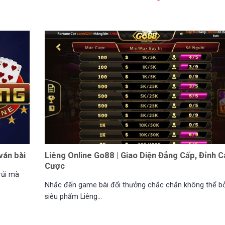
ván bài
Liêng Online Go88 | Giao Diện Đẳng Cấp, Đỉnh 
Cược
rủi mà
Nhắc đến game bài đổi thưởng chắc chắn không thể b
siêu phẩm Liêng...