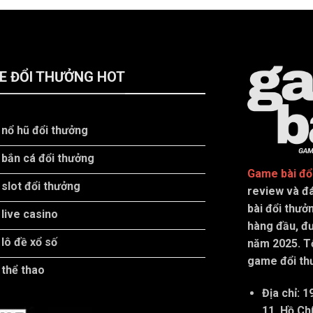
E ĐỔI THƯỞNG HOT
nổ hũ đổi thưởng
bắn cá đổi thưởng
Game bài đổ
slot đổi thưởng
review và đ
bài đổi thưở
live casino
hàng đầu, đ
lô đề xổ số
năm 2025. T
game đổi thư
thể thao
Địa chỉ: 
11, Hồ Ch