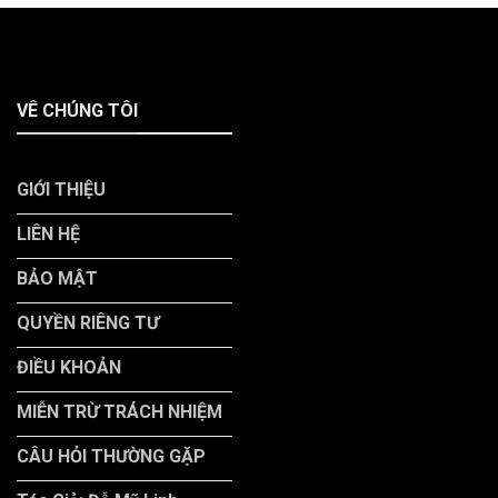
VÊ CHÚNG TÔI
GIỚI THIỆU
LIÊN HỆ
BẢO MẬT
QUYỀN RIÊNG TƯ
ĐIỀU KHOẢN
MIỄN TRỪ TRÁCH NHIỆM
CÂU HỎI THƯỜNG GẶP