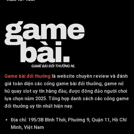
Game bài đổi thưởng
là website chuyên review và đánh
giá toàn diện các cổng game bài đổi thưởng, game nổ
hũ quay slot uy tín hàng đầu, được đông đảo người chơi
lựa chọn năm 2025. Tổng hợp danh sách các cổng game
đổi thưởng uy tín nhất hiện nay.
Địa chỉ: 195/3B Bình Thới, Phường 9, Quận 11, Hồ Chí
Minh, Việt Nam