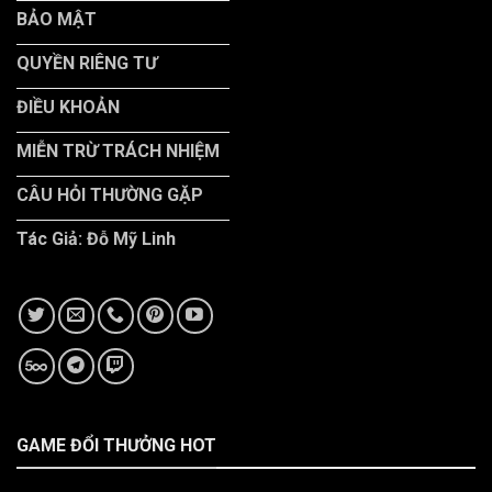
BẢO MẬT
QUYỀN RIÊNG TƯ
ĐIỀU KHOẢN
MIỄN TRỪ TRÁCH NHIỆM
CÂU HỎI THƯỜNG GẶP
Tác Giả: Đỗ Mỹ Linh
GAME ĐỔI THƯỞNG HOT