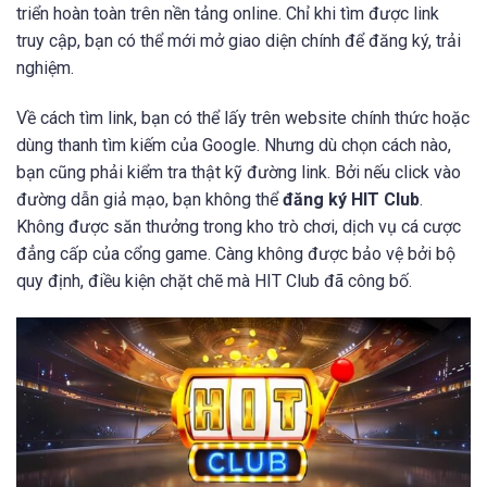
triển hoàn toàn trên nền tảng online. Chỉ khi tìm được link
truy cập, bạn có thể mới mở giao diện chính để đăng ký, trải
nghiệm.
Về cách tìm link, bạn có thể lấy trên website chính thức hoặc
dùng thanh tìm kiếm của Google. Nhưng dù chọn cách nào,
bạn cũng phải kiểm tra thật kỹ đường link. Bởi nếu click vào
đường dẫn giả mạo, bạn không thể
đăng ký HIT Club
.
Không được săn thưởng trong kho trò chơi, dịch vụ cá cược
đẳng cấp của cổng game. Càng không được bảo vệ bởi bộ
quy định, điều kiện chặt chẽ mà HIT Club đã công bố.