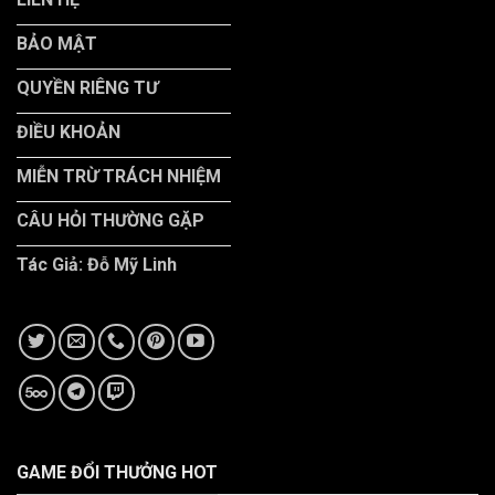
BẢO MẬT
QUYỀN RIÊNG TƯ
ĐIỀU KHOẢN
MIỄN TRỪ TRÁCH NHIỆM
CÂU HỎI THƯỜNG GẶP
Tác Giả: Đỗ Mỹ Linh
GAME ĐỔI THƯỞNG HOT