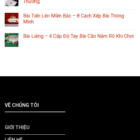
Thưởng
Bài Tiến Lên Miền Bắc – 8 Cách Xếp Bài Thông
Minh
Bài Liêng – 4 Cấp Độ Tay Bài Cần Nắm Rõ Khi Chơi
VÊ CHÚNG TÔI
GIỚI THIỆU
LIÊN HỆ