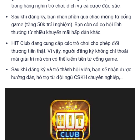
trong hàng nghìn trò chơi, dịch vụ cá cược đặc sắc.
Sau khi đăng ký, bạn nhận phần quà chào mừng từ cổng
game (tặng 50k trải nghiệm). Bạn còn có cơ hội lĩnh
thưởng từ nhiều khuyến mãi hấp dẫn khác.
HIT Club đang cung cấp các trò chơi cho phép đổi
thưởng tiền thật. Vì vậy, người đăng ký không chỉ thoải
mái giải trí mà còn có thể kiếm tiền từ cổng game.
Sau khi đăng ký và trở thành hội viên, bạn sẽ nhận được
hướng dẫn, hỗ trợ từ đội ngũ CSKH chuyên nghiệp,…