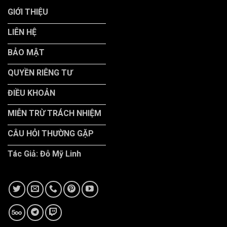
GIỚI THIỆU
LIÊN HỆ
BẢO MẬT
QUYỀN RIÊNG TƯ
ĐIỀU KHOẢN
MIỄN TRỪ TRÁCH NHIỆM
CÂU HỎI THƯỜNG GẶP
Tác Giả: Đỗ Mỹ Linh