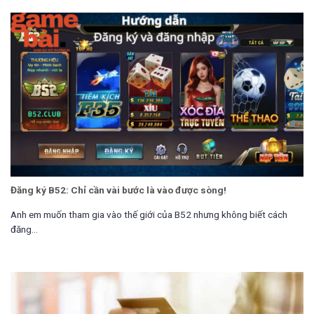
Đăng ký B52: Chỉ cần vài bước là vào được sòng!
Anh em muốn tham gia vào thế giới của B52 nhưng không biết cách
đăng...