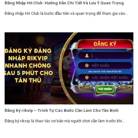
Đăng Nhập Hit Club: Hướng Dẫn Chi Tiết Và Lưu Ý Quan Trọng
Đăng nhập Hit Club là bước đầu tiên và quan trọng để tham gia vào...
Đăng Ký rikvip – Trình Tự Các Bước Cần Làm Cho Tân Binh
Đăng ký rikvip là thao tác cơ bản mà người chơi cần làm trước khi...