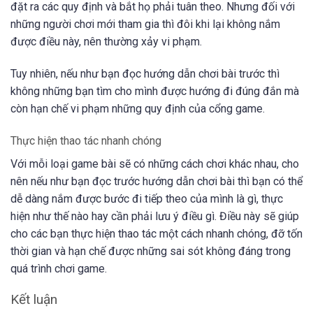
đặt ra các quy định và bắt họ phải tuân theo. Nhưng đối với
những người chơi mới tham gia thì đôi khi lại không nắm
được điều này, nên thường xảy vi phạm.
Tuy nhiên, nếu như bạn đọc hướng dẫn chơi bài trước thì
không những bạn tìm cho mình được hướng đi đúng đắn mà
còn hạn chế vi phạm những quy định của cổng game.
Thực hiện thao tác nhanh chóng
Với mỗi loại game bài sẽ có những cách chơi khác nhau, cho
nên nếu như bạn đọc trước hướng dẫn chơi bài thì bạn có thể
dễ dàng nắm được bước đi tiếp theo của mình là gì, thực
hiện như thế nào hay cần phải lưu ý điều gì. Điều này sẽ giúp
cho các bạn thực hiện thao tác một cách nhanh chóng, đỡ tốn
thời gian và hạn chế được những sai sót không đáng trong
quá trình chơi game.
Kết luận