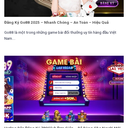
Đăng Ký Go88 2025 – Nhanh Chóng – An Toàn – Hiệu Quả
Go88 là một trong những game bài đổi thưởng uy tín hàng đầu Việt
Nam....