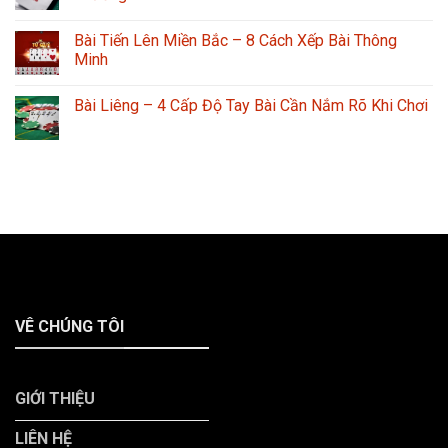
Bài Tiến Lên Miền Bắc – 8 Cách Xếp Bài Thông
Minh
Bài Liêng – 4 Cấp Độ Tay Bài Cần Nắm Rõ Khi Chơi
VÊ CHÚNG TÔI
GIỚI THIỆU
LIÊN HỆ