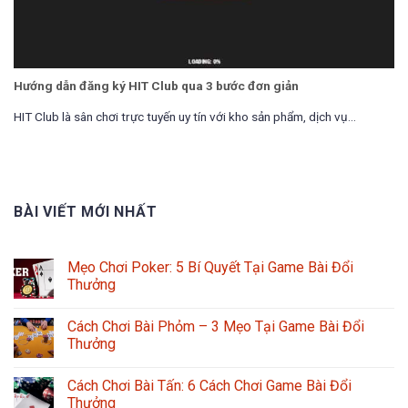
Hướng dẫn đăng ký HIT Club qua 3 bước đơn giản
HIT Club là sân chơi trực tuyến uy tín với kho sản phẩm, dịch vụ...
BÀI VIẾT MỚI NHẤT
Mẹo Chơi Poker: 5 Bí Quyết Tại Game Bài Đổi
Thưởng
Cách Chơi Bài Phỏm – 3 Mẹo Tại Game Bài Đổi
Thưởng
Cách Chơi Bài Tấn: 6 Cách Chơi Game Bài Đổi
Thưởng