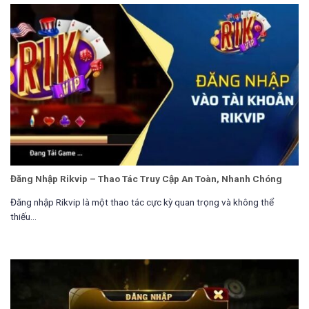
Đăng Nhập Rikvip – Thao Tác Truy Cập An Toàn, Nhanh Chóng
Đăng nhập Rikvip là một thao tác cực kỳ quan trọng và không thể
thiếu...