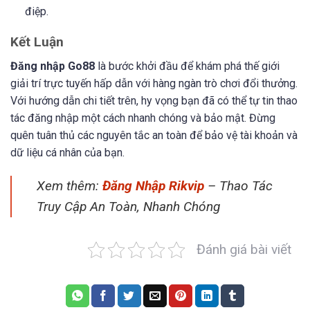
điệp.
Kết Luận
Đăng nhập Go88
là bước khởi đầu để khám phá thế giới
giải trí trực tuyến hấp dẫn với hàng ngàn trò chơi đổi thưởng.
Với hướng dẫn chi tiết trên, hy vọng bạn đã có thể tự tin thao
tác đăng nhập một cách nhanh chóng và bảo mật. Đừng
quên tuân thủ các nguyên tắc an toàn để bảo vệ tài khoản và
dữ liệu cá nhân của bạn.
Xem thêm:
Đăng Nhập Rikvip
– Thao Tác
Truy Cập An Toàn, Nhanh Chóng
Đánh giá bài viết