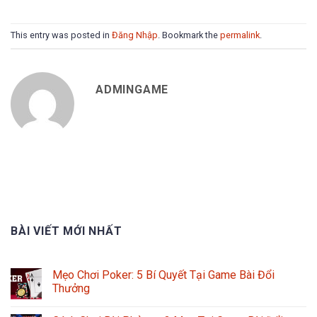
This entry was posted in
Đăng Nhập
. Bookmark the
permalink
.
ADMINGAME
BÀI VIẾT MỚI NHẤT
Mẹo Chơi Poker: 5 Bí Quyết Tại Game Bài Đổi
Thưởng