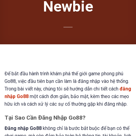
Newbie
Để bắt đầu hành trình khám phá thế giới game phong phú
Go88, việc đầu tiên bạn cần làm là đăng nhập vào hệ thống.
Trong bài viết này, chúng tôi sẽ hướng dẫn chi tiết cách
đăng
nhập Go88
một cách đơn giản, bảo mật, kèm theo các mẹo
hữu ích và cách xử lý các sự cố thường gặp khi đăng nhập.
Tại Sao Cần Đăng Nhập Go88?
Đăng nhập Go88
không chỉ là bước bắt buộc để bạn có thể
chơi game, mà còn đảm bảo toàn bộ thông tin, tài khoản, lịch