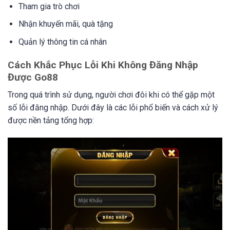
Tham gia trò chơi
Nhận khuyến mãi, quà tặng
Quản lý thông tin cá nhân
Cách Khắc Phục Lỗi Khi Không Đăng Nhập
Được Go88
Trong quá trình sử dụng, người chơi đôi khi có thể gặp một
số lỗi đăng nhập. Dưới đây là các lỗi phổ biến và cách xử lý
được nền tảng tổng hợp: