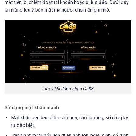
mất tiền, bị chiếm đoạt tài khoản hoặc bị lừa đảo. Dưới đây
là những lưu ý bảo mật mà người chơi nên ghi nhớ:
Lưu ý khi đăng nhập Go88
Sử dụng mật khẩu mạnh
Mật khẩu nên bao gồm chữ hoa, chữ thường, số cùng ký
tự đặc biệt.
Tránh đặt mật khẩu liên quan đến tên, ngày sinh, số điện