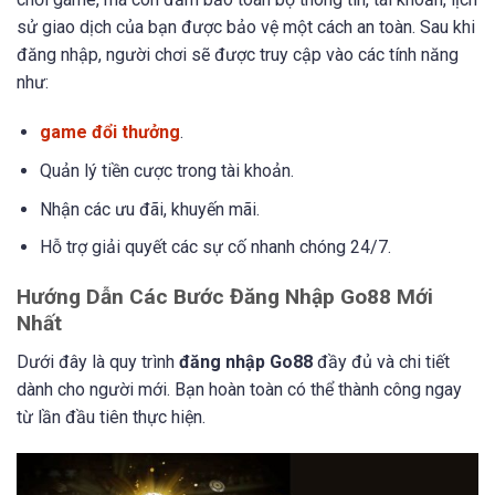
sử giao dịch của bạn được bảo vệ một cách an toàn. Sau khi
đăng nhập, người chơi sẽ được truy cập vào các tính năng
như:
game đổi thưởng
.
Quản lý tiền cược trong tài khoản.
Nhận các ưu đãi, khuyến mãi.
Hỗ trợ giải quyết các sự cố nhanh chóng 24/7.
Hướng Dẫn Các Bước Đăng Nhập Go88 Mới
Nhất
Dưới đây là quy trình
đăng nhập Go88
đầy đủ và chi tiết
dành cho người mới. Bạn hoàn toàn có thể thành công ngay
từ lần đầu tiên thực hiện.