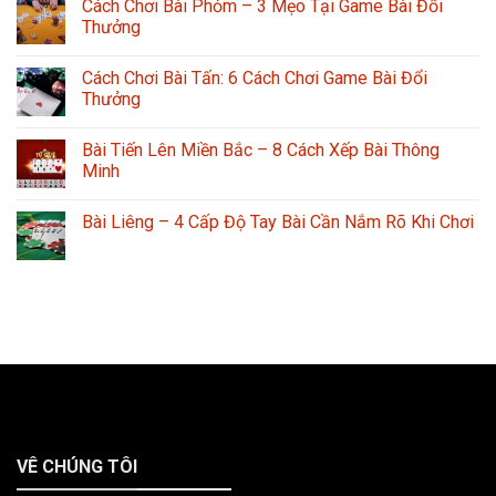
Cách Chơi Bài Phỏm – 3 Mẹo Tại Game Bài Đổi
Thưởng
Cách Chơi Bài Tấn: 6 Cách Chơi Game Bài Đổi
Thưởng
Bài Tiến Lên Miền Bắc – 8 Cách Xếp Bài Thông
Minh
Bài Liêng – 4 Cấp Độ Tay Bài Cần Nắm Rõ Khi Chơi
VÊ CHÚNG TÔI