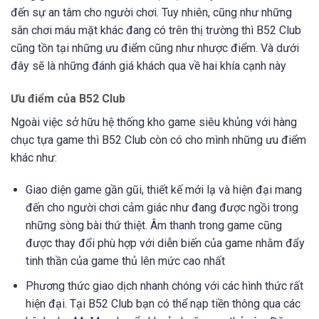
đến sự an tâm cho người chơi. Tuy nhiên, cũng như những
sân chơi máu mặt khác đang có trên thị trường thì B52 Club
cũng tồn tại những ưu điểm cũng như nhược điểm. Và dưới
đây sẽ là những đánh giá khách qua về hai khía cạnh này
Ưu điểm của B52 Club
Ngoài việc sở hữu hệ thống kho game siêu khủng với hàng
chục tựa game thì B52 Club còn có cho mình những ưu điểm
khác như:
Giao diện game gần gũi, thiết kế mới lạ và hiện đại mang
đến cho người chơi cảm giác như đang được ngồi trong
những sòng bài thứ thiệt. Âm thanh trong game cũng
được thay đổi phù hợp với diễn biến của game nhằm đẩy
tinh thần của game thủ lên mức cao nhất
Phương thức giao dịch nhanh chóng với các hình thức rất
hiện đại. Tại B52 Club bạn có thể nạp tiền thông qua các