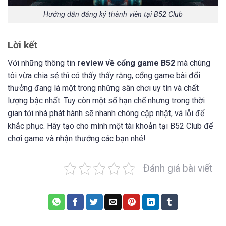
Hướng dẫn đăng ký thành viên tại B52 Club
Lời kết
Với những thông tin
review về cổng game B52
mà chúng
tôi vừa chia sẻ thì có thấy thấy rằng, cổng game bài đổi
thưởng đang là một trong những sân chơi uy tín và chất
lượng bậc nhất. Tuy còn một số hạn chế nhưng trong thời
gian tới nhá phát hành sẽ nhanh chóng cập nhật, vá lỗi để
khắc phục. Hãy tạo cho mình một tài khoản tại B52 Club để
chơi game và nhận thưởng các bạn nhé!
Đánh giá bài viết