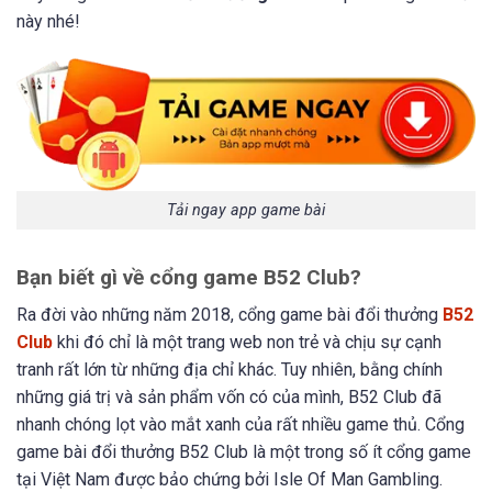
này nhé!
Tải ngay app game bài
Bạn biết gì về cổng game B52 Club?
Ra đời vào những năm 2018, cổng game bài đổi thưởng
B52
Club
khi đó chỉ là một trang web non trẻ và chịu sự cạnh
tranh rất lớn từ những địa chỉ khác. Tuy nhiên, bằng chính
những giá trị và sản phẩm vốn có của mình, B52 Club đã
nhanh chóng lọt vào mắt xanh của rất nhiều game thủ. Cổng
game bài đổi thưởng B52 Club là một trong số ít cổng game
tại Việt Nam được bảo chứng bởi Isle Of Man Gambling.