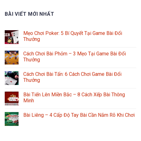
BÀI VIẾT MỚI NHẤT
Mẹo Chơi Poker: 5 Bí Quyết Tại Game Bài Đổi
Thưởng
Cách Chơi Bài Phỏm – 3 Mẹo Tại Game Bài Đổi
Thưởng
Cách Chơi Bài Tấn: 6 Cách Chơi Game Bài Đổi
Thưởng
Bài Tiến Lên Miền Bắc – 8 Cách Xếp Bài Thông
Minh
Bài Liêng – 4 Cấp Độ Tay Bài Cần Nắm Rõ Khi Chơi