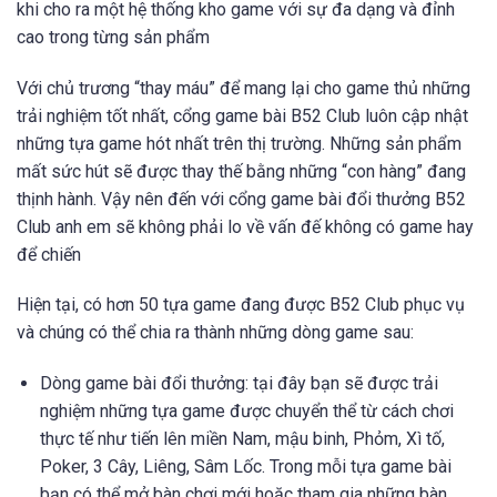
khi cho ra một hệ thống kho game với sự đa dạng và đỉnh
cao trong từng sản phẩm
Với chủ trương “thay máu” để mang lại cho game thủ những
trải nghiệm tốt nhất, cổng game bài B52 Club luôn cập nhật
những tựa game hót nhất trên thị trường. Những sản phẩm
mất sức hút sẽ được thay thế bằng những “con hàng” đang
thịnh hành. Vậy nên đến với cổng game bài đổi thưởng B52
Club anh em sẽ không phải lo về vấn đế không có game hay
để chiến
Hiện tại, có hơn 50 tựa game đang được B52 Club phục vụ
và chúng có thể chia ra thành những dòng game sau:
Dòng game bài đổi thưởng: tại đây bạn sẽ được trải
nghiệm những tựa game được chuyển thể từ cách chơi
thực tế như tiến lên miền Nam, mậu binh, Phỏm, Xì tố,
Poker, 3 Cây, Liêng, Sâm Lốc. Trong mỗi tựa game bài
bạn có thể mở bàn chơi mới hoặc tham gia những bàn