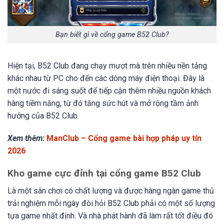
Bạn biết gì về cổng game B52 Club?
Hiện tại, B52 Club đang chạy mượt mà trên nhiều nền tảng
khác nhau từ PC cho đến các dòng máy điện thoại. Đây là
một nước đi sáng suốt để tiếp cận thêm nhiều nguồn khách
hàng tiềm năng, từ đó tăng sức hút và mở rộng tầm ảnh
hưởng của B52 Club.
Xem thêm:
ManClub – Cổng game bài hợp pháp uy tín
2026
Kho game cực đỉnh tại cổng game B52 Club
Là một sân chơi có chất lượng và được hàng ngàn game thủ
trải nghiệm mỗi ngày đòi hỏi B52 Club phải có một số lượng
tựa game nhất định. Và nhà phát hành đã làm rất tốt điều đó