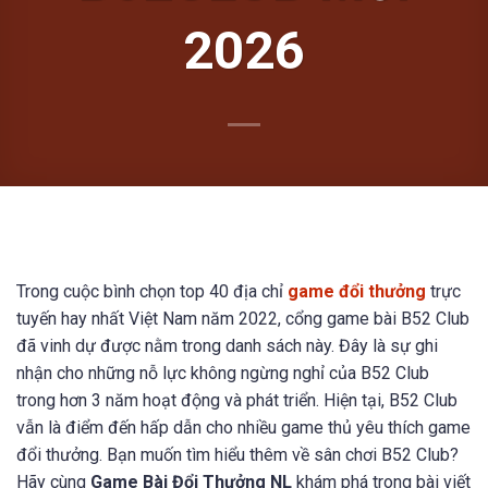
2026
Trong cuộc bình chọn top 40 địa chỉ
game đổi thưởng
trực
tuyến hay nhất Việt Nam năm 2022, cổng game bài B52 Club
đã vinh dự được nằm trong danh sách này. Đây là sự ghi
nhận cho những nỗ lực không ngừng nghỉ của B52 Club
trong hơn 3 năm hoạt động và phát triển. Hiện tại, B52 Club
vẫn là điểm đến hấp dẫn cho nhiều game thủ yêu thích game
đổi thưởng. Bạn muốn tìm hiểu thêm về sân chơi B52 Club?
Hãy cùng
Game Bài Đổi Thưởng NL
khám phá trong bài viết