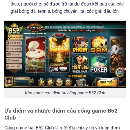
thao, người chơi sẽ được trổ tài dự đoán kết quả của các
giải bóng đá, tennis, bóng chuyền.. tại các giải đấu lớn
Kho game cực đỉnh tại cổng game B52 Club
Ưu điểm và nhược điểm của cổng game B52
Club
Cổng game bài B52 Club là một địa chỉ uy tín và luôn đem