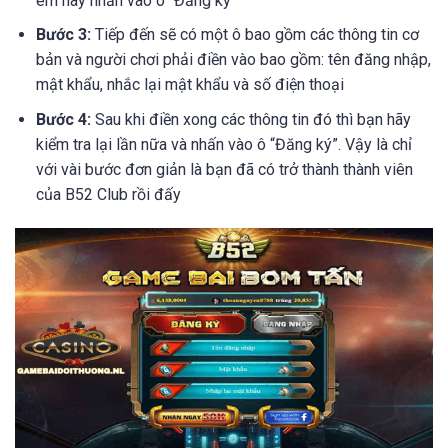
em hãy nhấn vào ô “Đăng ký”
Bước 3:
Tiếp đến sẽ có một ô bao gồm các thông tin cơ
bản và người chơi phải điền vào bao gồm: tên đăng nhập,
mật khẩu, nhắc lại mật khẩu và số điện thoại
Bước 4:
Sau khi điền xong các thông tin đó thì bạn hãy
kiểm tra lại lần nữa và nhấn vào ô “Đăng ký”. Vậy là chỉ
với vài bước đơn giản là bạn đã có trở thành thành viên
của B52 Club rồi đấy