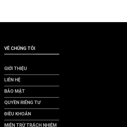
VÊ CHÚNG TÔI
GIỚI THIỆU
LIÊN HỆ
BẢO MẬT
QUYỀN RIÊNG TƯ
ĐIỀU KHOẢN
MIỄN TRỪ TRÁCH NHIỆM