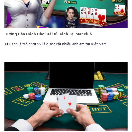
Hướng Dẫn Cách Chơi Bài Xì Dách Tại Manclub
Xì Dách là trò chơi 52 lá được rất nhiều anh em tại Việt Nam...