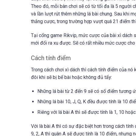
Theo đó, mỗi bàn chơi sẽ có từ tối đa là 5 người c
và lần lượt rút thêm những lá bài chung. Sau khi mọ
thắng cược, trong trường hợp vượt quá 21 điểm thì
Tại cổng game Rikvip, mức cược của bài xì dách s
mới đổi ra xu được. Sẽ có rất nhiều mức cược cho
Cách tính điểm
Trong cách chơi xì dách thì cách tính điểm của nó
đôi khi sẽ bị bể bài hoặc không đủ tẩy:
Những lá bài từ 2 đến 9 sẽ có số điểm tương ứ
Những lá bài 10, J, Q, K đều được tính là 10 đi
Riêng với lá bài A thì sẽ được tính là 1, 10 hoặ
Với là bài A thì có sự đặc biệt hơn trong cách tín
9, 2, A thì quân A sẽ được tính là 10 điểm, nhưng nế