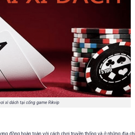
ơi xì dách tại cổng game Rikvip
ơng đồng hoàn toàn với cách chơi truyền thống và ở những địa chỉ