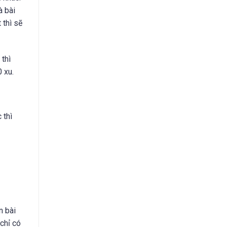
à bài
 thì sẽ
thì
 xu.
 thì
n bài
 chỉ có