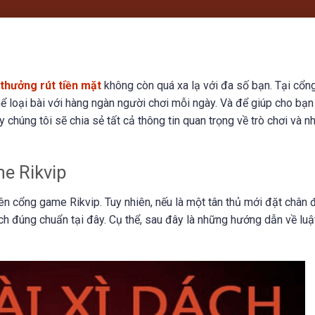
thưởng rút tiền mặt
không còn quá xa lạ với đa số bạn. Tại cổ
hể loại bài với hàng ngàn người chơi mỗi ngày. Và để giúp cho bạn
này chúng tôi sẽ chia sẻ tất cả thông tin quan trọng về trò chơi và 
me Rikvip
ên cổng game Rikvip. Tuy nhiên, nếu là một tân thủ mới đặt chân 
ch đúng chuẩn tại đây. Cụ thể, sau đây là những hướng dẫn về luậ