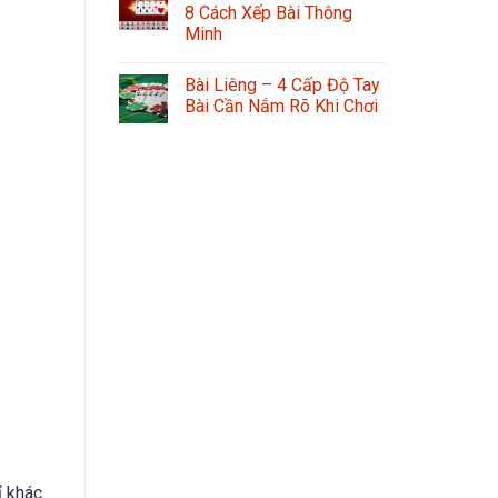
8 Cách Xếp Bài Thông
Minh
Bài Liêng – 4 Cấp Độ Tay
Bài Cần Nắm Rõ Khi Chơi
 khác.