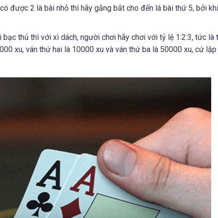
ó được 2 là bài nhỏ thì hãy gắng bắt cho đến lá bài thứ 5, bởi khi
c thủ thì với xì dách, người chơi hãy chơi với tỷ lệ 1:2:3, tức là t
00 xu, ván thứ hai là 10000 xu và ván thứ ba là 50000 xu, cứ lặp 