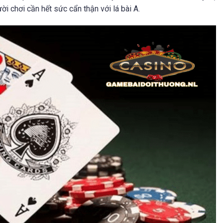
i chơi cần hết sức cẩn thận với lá bài A.