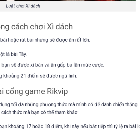
Luật chơi Xì dách
ong cách chơi Xì dách
ài hoặc rút bài nhưng sẽ được ăn rất lớn:
t lá bài Tây.
này bạn sẽ được xì bàn và ăn gấp ba lần mức cược.
ng khoảng 21 điểm sẽ được ngũ linh.
ại cổng game Rikvip
 dụng tối đa những phương thức mà mình có để dành chiến thắng.
i cách thức mà bạn có thể tham khảo:
bạn khoảng 17 hoặc 18 điểm, khi này nếu bắt tiếp thì tỷ lệ ra bài l