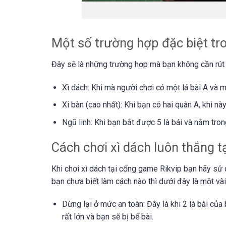
Một số trường hợp đặc biệt tr
Đây sẽ là những trường hợp mà bạn không cần rút b
Xì dách: Khi mà người chơi có một lá bài A và mộ
Xi bàn (cao nhất): Khi bạn có hai quân A, khi 
Ngũ linh: Khi bạn bắt được 5 là bái và nằm tro
Cách chơi xì dách luôn thắng t
Khi chơi xì dách tại cổng game Rikvip bạn hãy sử
bạn chưa biết làm cách nào thì dưới đây là một và
Dừng lại ở mức an toàn: Đây là khi 2 là bài của 
rất lớn và bạn sẽ bị bể bài.