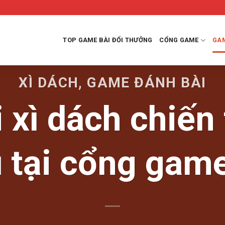
×
TOP GAME BÀI ĐỔI THƯỞNG
CỔNG GAME
GAM
XÌ DÁCH
,
GAME ĐÁNH BÀI
 xì dách chiến
ủ tại cổng game