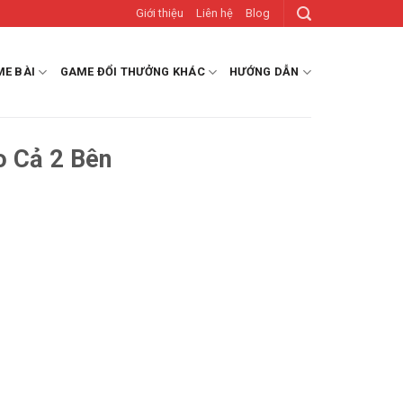
Giới thiệu
Liên hệ
Blog
E BÀI
GAME ĐỔI THƯỞNG KHÁC
HƯỚNG DẪN
o Cả 2 Bên