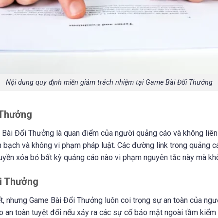
Nội dung quy định miễn giảm trách nhiệm tại Game Bài Đổi Thưởng
 Thưởng
 Bài Đổi Thưởng là quan điểm của người quảng cáo và không liên
nh bạch và không vi phạm pháp luật. Các đường link trong quảng c
uyền xóa bỏ bất kỳ quảng cáo nào vi phạm nguyên tắc này mà khôn
ổi Thưởng
ết, nhưng Game Bài Đổi Thưởng luôn coi trọng sự an toàn của ngư
o an toàn tuyệt đối nếu xảy ra các sự cố bảo mật ngoài tầm kiểm 