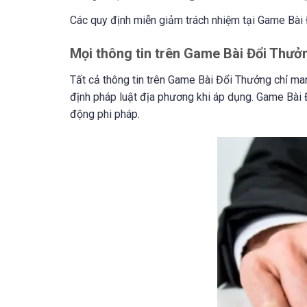
Các quy định miễn giảm trách nhiệm tại Game Bài Đ
Mọi thông tin trên Game Bài Đổi Thưở
Tất cả thông tin trên Game Bài Đổi Thưởng chỉ man
định pháp luật địa phương khi áp dụng. Game Bài 
động phi pháp.