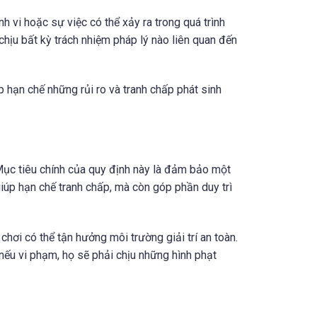
h vi hoặc sự việc có thể xảy ra trong quá trình
hịu bất kỳ trách nhiệm pháp lý nào liên quan đến
 hạn chế những rủi ro và tranh chấp phát sinh
Mục tiêu chính của quy định này là đảm bảo một
iúp hạn chế tranh chấp, mà còn góp phần duy trì
hơi có thể tận hưởng môi trường giải trí an toàn.
nếu vi phạm, họ sẽ phải chịu những hình phạt