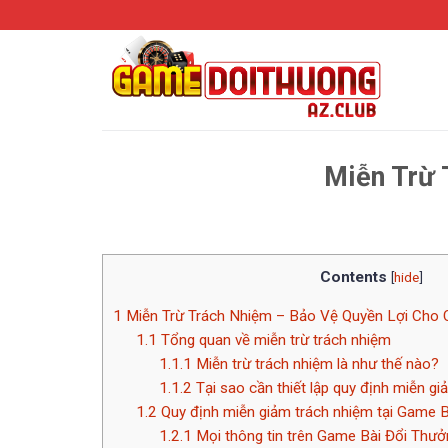
Skip
to
content
Miễn Trừ 
Contents
[
hide
]
1
Miễn Trừ Trách Nhiệm – Bảo Vệ Quyền Lợi Cho 
1.1
Tổng quan về miễn trừ trách nhiệm
1.1.1
Miễn trừ trách nhiệm là như thế nào?
1.1.2
Tại sao cần thiết lập quy định miễn g
1.2
Quy định miễn giảm trách nhiệm tại Game 
1.2.1
Mọi thông tin trên Game Bài Đổi Thưở