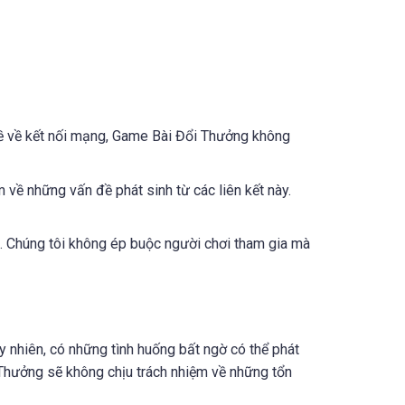
 đề về kết nối mạng, Game Bài Đổi Thưởng không
 về những vấn đề phát sinh từ các liên kết này.
i. Chúng tôi không ép buộc người chơi tham gia mà
y nhiên, có những tình huống bất ngờ có thể phát
 Thưởng sẽ không chịu trách nhiệm về những tổn