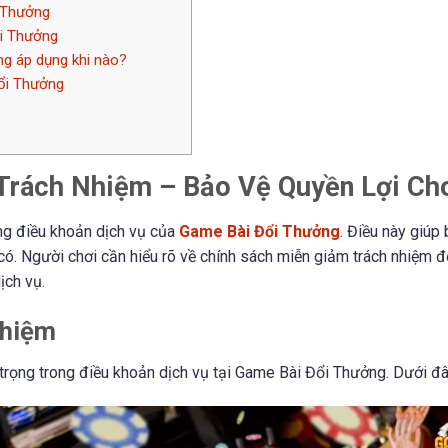
 Thưởng
ổi Thưởng
g áp dụng khi nào?
Đổi Thưởng
Trách Nhiệm – Bảo Vệ Quyền Lợi Ch
ng điều khoản dịch vụ của
Game Bài Đổi Thưởng
. Điều này giúp
có. Người chơi cần hiểu rõ về chính sách miễn giảm trách nhiệm 
ịch vụ.
nhiệm
trọng trong điều khoản dịch vụ tại Game Bài Đổi Thưởng. Dưới đây