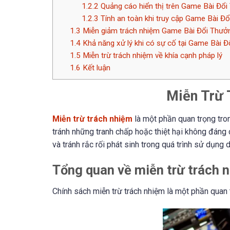
1.2.2
Quảng cáo hiển thị trên Game Bài Đổi
1.2.3
Tính an toàn khi truy cập Game Bài Đ
1.3
Miễn giảm trách nhiệm Game Bài Đổi Thưởn
1.4
Khả năng xử lý khi có sự cố tại Game Bài 
1.5
Miễn trừ trách nhiệm về khía cạnh pháp lý
1.6
Kết luận
Miễn Trừ 
Miễn trừ trách nhiệm
là một phần quan trọng tro
tránh những tranh chấp hoặc thiệt hại không đáng 
và tránh rắc rối phát sinh trong quá trình sử dụng d
Tổng quan về miễn trừ trách 
Chính sách miễn trừ trách nhiệm là một phần quan 