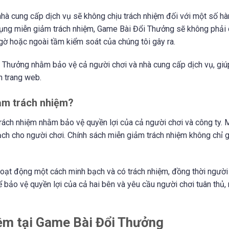
hà cung cấp dịch vụ sẽ không chịu trách nhiệm đối với một số hàn
dụng miễn giảm trách nhiệm, Game Bài Đổi Thưởng sẽ không phải c
gờ hoặc ngoài tầm kiểm soát của chúng tôi gây ra.
 Thưởng nhằm bảo vệ cả người chơi và nhà cung cấp dịch vụ, giúp
n trang web.
iảm trách nhiệm?
trách nhiệm nhằm bảo vệ quyền lợi của cả người chơi và công ty. 
ch cho người chơi. Chính sách miễn giảm trách nhiệm không chỉ g
oạt động một cách minh bạch và có trách nhiệm, đồng thời người c
bảo vệ quyền lợi của cả hai bên và yêu cầu người chơi tuân thủ, 
ệm tại Game Bài Đổi Thưởng