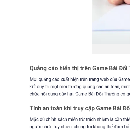
Quảng cáo hiển thị trên Game Bài Đổi
Mọi quảng cáo xuất hiện trên trang web của Game
kết duy trì một môi trường quảng cáo an toàn, mi
chứa nội dung gây hại. Game Bài Đổi Thưởng có q
Tính an toàn khi truy cập Game Bài Đ
Mặc dù chính sách miễn trừ trách nhiệm là cần thi
người chơi. Tuy nhiên, chúng tôi không thể đảm bả