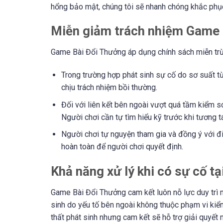
hổng bảo mật, chúng tôi sẽ nhanh chóng khắc phục
Miễn giảm trách nhiệm Game 
Game Bài Đổi Thưởng áp dụng chính sách miễn trừ 
Trong trường hợp phát sinh sự cố do sơ suất từ
chịu trách nhiệm bồi thường.
Đối với liên kết bên ngoài vượt quá tầm kiểm s
Người chơi cần tự tìm hiểu kỹ trước khi tương t
Người chơi tự nguyện tham gia và đồng ý với đi
hoàn toàn để người chơi quyết định.
Khả năng xử lý khi có sự cố t
Game Bài Đổi Thưởng cam kết luôn nỗ lực duy trì m
sinh do yếu tố bên ngoài không thuộc phạm vi kiể
thất phát sinh nhưng cam kết sẽ hỗ trợ giải quyết 