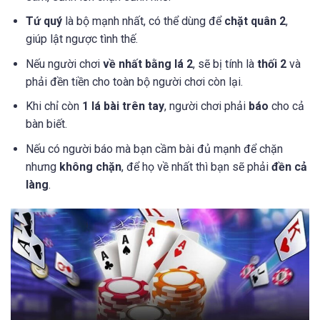
Tứ quý
là bộ mạnh nhất, có thể dùng để
chặt quân 2
,
giúp lật ngược tình thế.
Nếu người chơi
về nhất bằng lá 2
, sẽ bị tính là
thối 2
và
phải đền tiền cho toàn bộ người chơi còn lại.
Khi chỉ còn
1 lá bài trên tay
, người chơi phải
báo
cho cả
bàn biết.
Nếu có người báo mà bạn cầm bài đủ mạnh để chặn
nhưng
không chặn
, để họ về nhất thì bạn sẽ phải
đền cả
làng
.