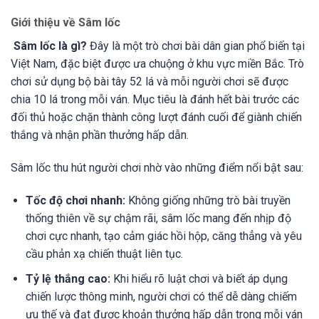
Giới thiệu về Sâm lốc
Sâm lốc là gì?
Đây là một trò chơi bài dân gian phổ biến tại
Việt Nam, đặc biệt được ưa chuộng ở khu vực miền Bắc. Trò
chơi sử dụng bộ bài tây 52 lá và mỗi người chơi sẽ được
chia 10 lá trong mỗi ván. Mục tiêu là đánh hết bài trước các
đối thủ hoặc chặn thành công lượt đánh cuối để giành chiến
thắng và nhận phần thưởng hấp dẫn.
Sâm lốc thu hút người chơi nhờ vào những điểm nổi bật sau:
Tốc độ chơi nhanh:
Không giống những trò bài truyền
thống thiên về sự chậm rãi, sâm lốc mang đến nhịp độ
chơi cực nhanh, tạo cảm giác hồi hộp, căng thẳng và yêu
cầu phản xạ chiến thuật liên tục.
Tỷ lệ thắng cao:
Khi hiểu rõ luật chơi và biết áp dụng
chiến lược thông minh, người chơi có thể dễ dàng chiếm
ưu thế và đạt được khoản thưởng hấp dẫn trong mỗi ván