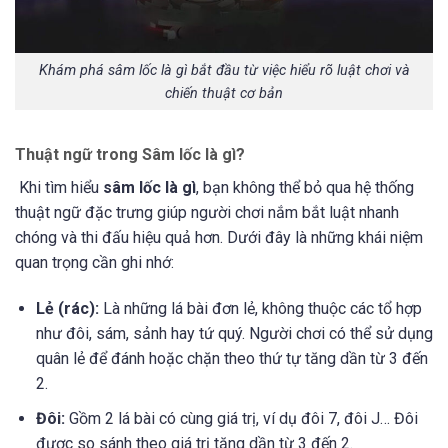
Khám phá sâm lốc là gì bắt đầu từ việc hiểu rõ luật chơi và
chiến thuật cơ bản
Thuật ngữ trong Sâm lốc là gì?
Khi tìm hiểu
sâm lốc là gì
, bạn không thể bỏ qua hệ thống
thuật ngữ đặc trưng giúp người chơi nắm bắt luật nhanh
chóng và thi đấu hiệu quả hơn. Dưới đây là những khái niệm
quan trọng cần ghi nhớ:
Lẻ (rác):
Là những lá bài đơn lẻ, không thuộc các tổ hợp
như đôi, sám, sảnh hay tứ quý. Người chơi có thể sử dụng
quân lẻ để đánh hoặc chặn theo thứ tự tăng dần từ 3 đến
2.
Đôi:
Gồm 2 lá bài có cùng giá trị, ví dụ đôi 7, đôi J… Đôi
được so sánh theo giá trị tăng dần từ 3 đến 2.