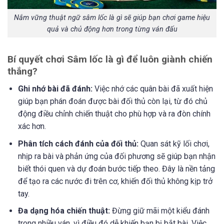
Nắm vững thuật ngữ sâm lốc là gì sẽ giúp bạn chơi game hiệu
quả và chủ động hơn trong từng ván đấu
Bí quyết chơi Sâm lốc là gì để luôn giành chiến
thắng?
Ghi nhớ bài đã đánh:
Việc nhớ các quân bài đã xuất hiện
giúp bạn phán đoán được bài đối thủ còn lại, từ đó chủ
động điều chỉnh chiến thuật cho phù hợp và ra đòn chính
xác hơn.
Phân tích cách đánh của đối thủ:
Quan sát kỹ lối chơi,
nhịp ra bài và phản ứng của đối phương sẽ giúp bạn nhận
biết thói quen và dự đoán bước tiếp theo. Đây là nền tảng
để tạo ra các nước đi trên cơ, khiến đối thủ không kịp trở
tay.
Đa dạng hóa chiến thuật:
Đừng giữ mãi một kiểu đánh
trong nhiều ván, vì điều đó dễ khiến bạn bị bắt bài. Việc