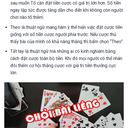
sau muốn Tố cần đặt tiền cược có giá trị lớn hơn. Số tiền
ngay lập tức được tăng dần cho đến khi không còn người
chơi nào tố thêm.
Theo là thuật ngữ mang hàm ý thể hiện việc đặt cược tiền
giống với số tiền cược người phía trước. Nếu cược thủ
thấy bài của mình có khả năng thắng thì bấm chọn “Theo”.
Tất tay là thuật ngữ mà những ai có kinh nghiệm bằng
cách đặt cược toàn bộ tiền. Khi đó mọi người có thể nhân
đôi thêm cơ hội thắng cược với giá trị tiền thưởng cực
lớn.