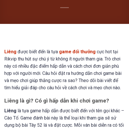
Liêng
được biết đến là tựa
game đổi thưởng
cực hot tại
Rikvip thu hút sự chú ý từ không ít người tham gia. Trò chơi
này có nhiều đặc điểm hấp dẫn và cách chơi đơn giản phù
hợp với người mới. Câu hỏi đặt ra hướng dẫn chơi game bài
và mẹo chơi giúp thắng cược ra sao? Theo dõi bài viết để
tìm hiểu giải đáp cho câu hỏi về cách chơi và mẹo chơi nào.
Liêng là gì? Có gì hấp dẫn khi chơi game?
Liêng
là tựa game hấp dẫn được biết đến với tên gọi khác –
Cào Tố. Game đánh bài này là thể loại khi tham gia sẽ sử
dụng bộ bài Tây 52 lá và đặt cược. Mỗi ván bài diễn ra có tối