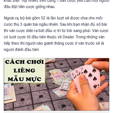
khác biệt. Tuy nhiên, trên cùng 1 bàn cược yêu cầu mọi người
đều đặt tiền cược giống nhau.
Ngoài ra, bộ bài gồm 52 lá lần lượt sẽ được chia cho mỗi
cược thủ 3 quân bài ngẫu nhiên. Sau khi bạn nhận đủ số bài
thì ván cược diễn ra bắt đầu vị trí từ trái sang phải. Ván cược
có lượt cược tố đầu tiên thuộc về Dealer. Trong những ván
tiếp theo thì người nào giành thắng cược ở ván trước sẽ là
người đánh đầu tiên.