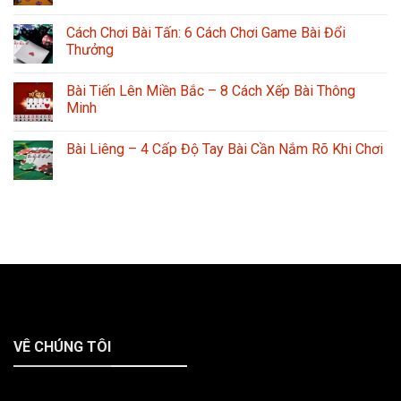
Cách Chơi Bài Tấn: 6 Cách Chơi Game Bài Đổi
Thưởng
Bài Tiến Lên Miền Bắc – 8 Cách Xếp Bài Thông
Minh
Bài Liêng – 4 Cấp Độ Tay Bài Cần Nắm Rõ Khi Chơi
VÊ CHÚNG TÔI