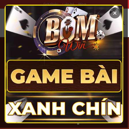
Skip
Giới thiệu
Liên hệ
Blog
to
×
content
GAME ĐÁNH BÀI
,
LIÊNG
Liêng là gì? Bật mí
các mẹo chơi
game bài thú vị tại
Rikvip