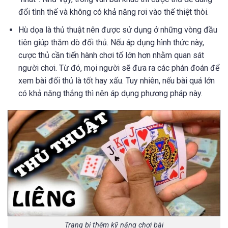
đổi tình thế và không có khả năng rơi vào thế thiệt thòi.
Hù dọa là thủ thuật nên được sử dụng ở những vòng đầu
tiên giúp thăm dò đối thủ. Nếu áp dụng hình thức này,
cược thủ cần tiến hành chơi tố lớn hơn nhằm quan sát
người chơi. Từ đó, mọi người sẽ đưa ra các phán đoán để
xem bài đối thủ là tốt hay xấu. Tuy nhiên, nếu bài quá lớn
có khả năng thắng thì nên áp dụng phương pháp này.
Trang bị thêm kỹ năng chơi bài