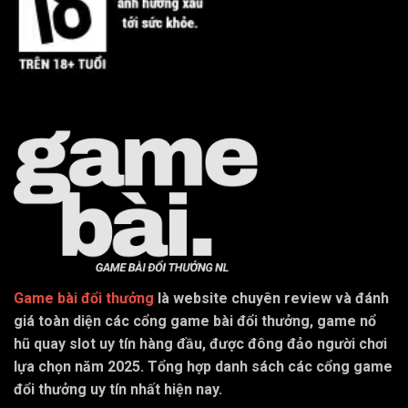
Game bài đổi thưởng
là website chuyên review và đánh
giá toàn diện các cổng game bài đổi thưởng, game nổ
hũ quay slot uy tín hàng đầu, được đông đảo người chơi
lựa chọn năm 2025. Tổng hợp danh sách các cổng game
đổi thưởng uy tín nhất hiện nay.