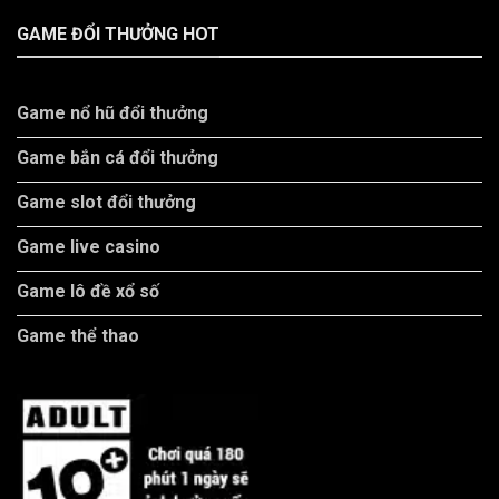
GAME ĐỔI THƯỞNG HOT
Game nổ hũ đổi thưởng
Game bắn cá đổi thưởng
Game slot đổi thưởng
Game live casino
Game lô đề xổ số
Game thể thao