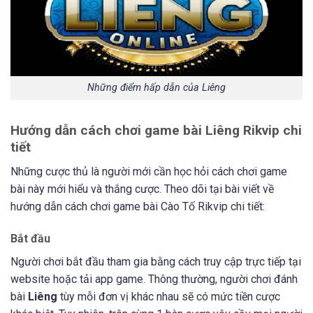
Những điểm hấp dẫn của Liêng
Hướng dẫn cách chơi game bài Liêng Rikvip chi
tiết
Những cược thủ là người mới cần học hỏi cách chơi game
bài này mới hiểu và thắng cược. Theo dõi tại bài viết về
hướng dẫn cách chơi game bài Cào Tố Rikvip chi tiết:
Bắt đầu
Người chơi bắt đầu tham gia bằng cách truy cập trực tiếp tại
website hoặc tải app game. Thông thường, người chơi đánh
bài
Liêng
tùy mỗi đơn vị khác nhau sẽ có mức tiền cược