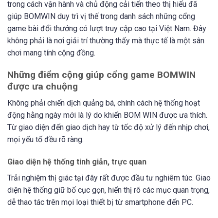
trong cách vận hành và chủ động cải tiến theo thị hiếu đã
giúp BOMWIN duy trì vị thế trong danh sách những cổng
game bài đổi thưởng có lượt truy cập cao tại Việt Nam. Đây
không phải là nơi giải trí thường thấy mà thực tế là một sân
chơi mang tính cộng đồng.
Những điểm cộng giúp cổng game BOMWIN
được ưa chuộng
Không phải chiến dịch quảng bá, chính cách hệ thống hoạt
động hằng ngày mới là lý do khiến BOM WIN được ưa thích.
Từ giao diện đến giao dịch hay từ tốc độ xử lý đến nhịp chơi,
mọi yếu tố đều rõ ràng.
Giao diện hệ thống tinh giản, trực quan
Trải nghiệm thị giác tại đây rất được đầu tư nghiêm túc. Giao
diện hệ thống giữ bố cục gọn, hiển thị rõ các mục quan trọng,
dễ thao tác trên mọi loại thiết bị từ smartphone đến PC.