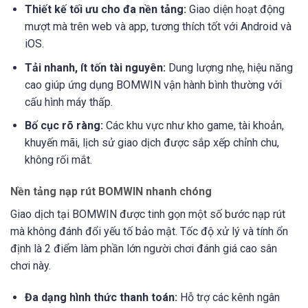
Thiết kế tối ưu cho đa nền tảng:
Giao diện hoạt động
mượt mà trên web và app, tương thích tốt với Android và
iOS.
Tải nhanh, ít tốn tài nguyên:
Dung lượng nhẹ, hiệu năng
cao giúp ứng dụng BOMWIN vận hành bình thường với
cấu hình máy thấp.
Bố cục rõ ràng:
Các khu vực như kho game, tài khoản,
khuyến mãi, lịch sử giao dịch được sắp xếp chỉnh chu,
không rối mắt.
Nền tảng nạp rút BOMWIN nhanh chóng
Giao dịch tại BOMWIN được tinh gọn một số bước nạp rút
mà không đánh đổi yếu tố bảo mật. Tốc độ xử lý và tính ổn
định là 2 điểm làm phần lớn người chơi đánh giá cao sân
chơi này.
Đa dạng hình thức thanh toán:
Hỗ trợ các kênh ngân