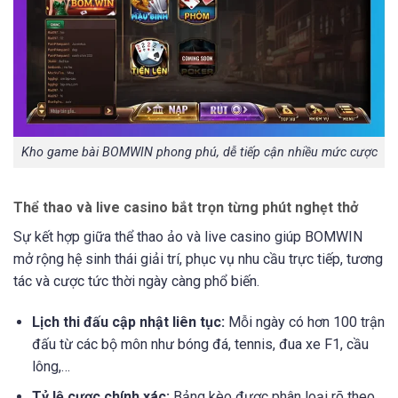
Kho game bài BOMWIN phong phú, dễ tiếp cận nhiều mức cược
Thể thao và live casino bắt trọn từng phút nghẹt thở
Sự kết hợp giữa thể thao ảo và live casino giúp BOMWIN
mở rộng hệ sinh thái giải trí, phục vụ nhu cầu trực tiếp, tương
tác và cược tức thời ngày càng phổ biến.
Lịch thi đấu cập nhật liên tục:
Mỗi ngày có hơn 100 trận
đấu từ các bộ môn như bóng đá, tennis, đua xe F1, cầu
lông,…
Tỷ lệ cược chính xác:
Bảng kèo được phân loại rõ theo