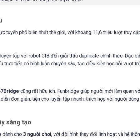
u
ực tuyến phổ biến nhất thế giới, với khoảng 11,6 triệu lượt truy c
, luyện tập với robot GIB đến giải đấu duplicate chính thức. Đặc biệ
trực tiếp có bình luận chuyên sâu, tạo điều kiện học hỏi vượt trộ
47Bridge
cũng rất hữu ích. Funbridge giúp người mới làm quen vớ
diện đơn giản, tiện cho luyện tập nhanh, thích hợp với người dùng
ầy sáng tạo
ge dành cho
3 người chơi
, với đội hình thay đổi linh hoạt và hệ thốn