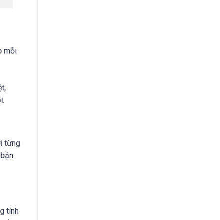
ập mỗi
t,
i.
i từng
 bận
g tính