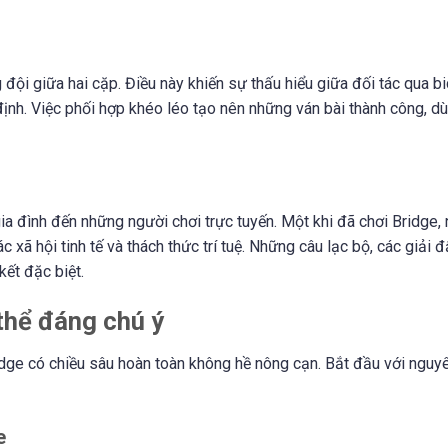
 đội giữa hai cặp. Điều này khiến sự thấu hiểu giữa đối tác qua b
ịnh. Việc phối hợp khéo léo tạo nên những ván bài thành công, dù
gia đình đến những người chơi trực tuyến. Một khi đã chơi Bridge,
tác xã hội tinh tế và thách thức trí tuệ. Những câu lạc bộ, các giải 
kết đặc biệt.
thể đáng chú ý
idge có chiều sâu hoàn toàn không hề nông cạn. Bắt đầu với nguyê
e