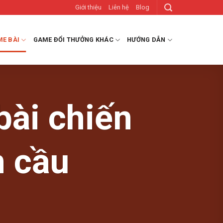
Giới thiệu
Liên hệ
Blog
E BÀI
GAME ĐỔI THƯỞNG KHÁC
HƯỚNG DẪN
bài chiến
n cầu