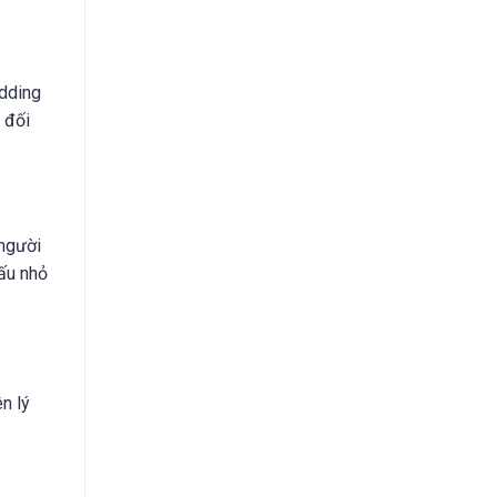
idding
 đối
 người
đấu nhỏ
n lý