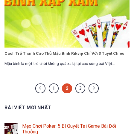
Cách Trở Thành Cao Thủ Mậu Binh Rikvip Chỉ Với 3 Tuyệt Chiêu
Mậu binh là một trò chơi không quá xa lạ tại các sòng bài Việt...
1
2
3
BÀI VIẾT MỚI NHẤT
Mẹo Chơi Poker: 5 Bí Quyết Tại Game Bài Đổi
Thưởng