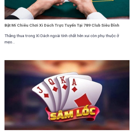
Bật Mí Chiêu Chơi Xì Dách Trực Tuyến Tại 789 Club Siêu Đỉnh
Thắng thua trong Xì Dách ngoài tính chất hên xui còn phụ thuộc ở
mẹo...