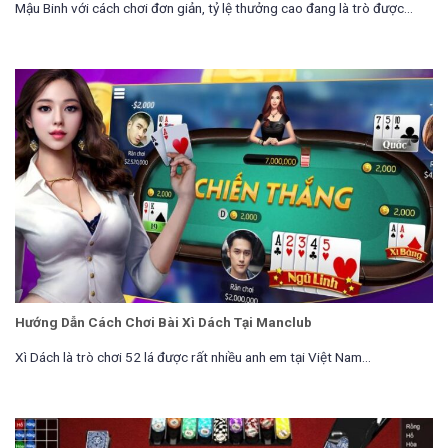
Mậu Binh với cách chơi đơn giản, tỷ lệ thưởng cao đang là trò được...
Hướng Dẫn Cách Chơi Bài Xì Dách Tại Manclub
Xì Dách là trò chơi 52 lá được rất nhiều anh em tại Việt Nam...