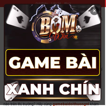
Skip
Giới thiệu
Liên hệ
Blog
to
×
content
GAME ĐÁNH BÀI
Game đánh bài
luôn là một chuyên mục có sức hút cực lớn
ở mọi cổng game bài đổi thưởng. Nó xuất phát từ tính đa
dạng, luật chơi có nhiều biến tấu và quan trọng hơn cả cơ chế
trả thưởng cực kỳ hậu hĩnh. Nhờ đó mà mang lại cho người
chơi những trải nghiệm và mức lợi nhuận mà các dòng game
khác không có được.
Vậy thì game đánh bài là gì? Có những tựa game đánh bài
nào trên thị trường? Hãy cùng
gamebaidoithuongnl
khám