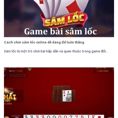
Cách chơi sâm lốc online dễ dàng để luôn thắng
Sâm lốc là một trò chơi bài hấp dẫn và quen thuộc trong game đổi...