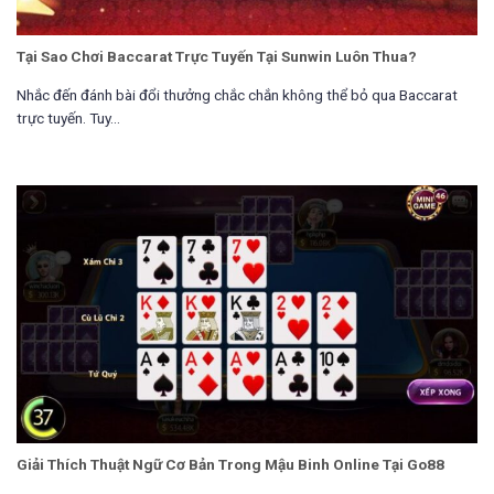
Tại Sao Chơi Baccarat Trực Tuyến Tại Sunwin Luôn Thua?
Nhắc đến đánh bài đổi thưởng chắc chắn không thể bỏ qua Baccarat
trực tuyến. Tuy...
Giải Thích Thuật Ngữ Cơ Bản Trong Mậu Binh Online Tại Go88