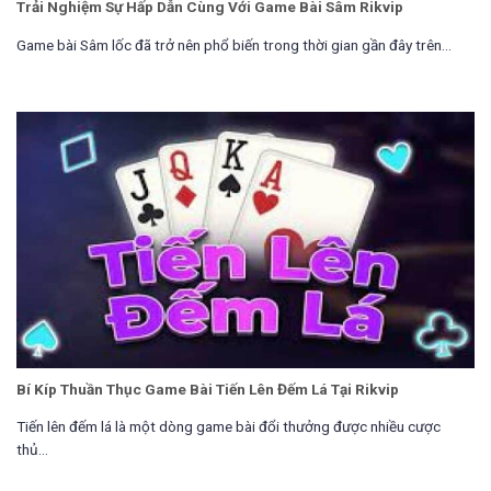
Trải Nghiệm Sự Hấp Dẫn Cùng Với Game Bài Sâm Rikvip
Game bài Sâm lốc đã trở nên phổ biến trong thời gian gần đây trên...
Bí Kíp Thuần Thục Game Bài Tiến Lên Đếm Lá Tại Rikvip
Tiến lên đếm lá là một dòng game bài đổi thưởng được nhiều cược
thủ...