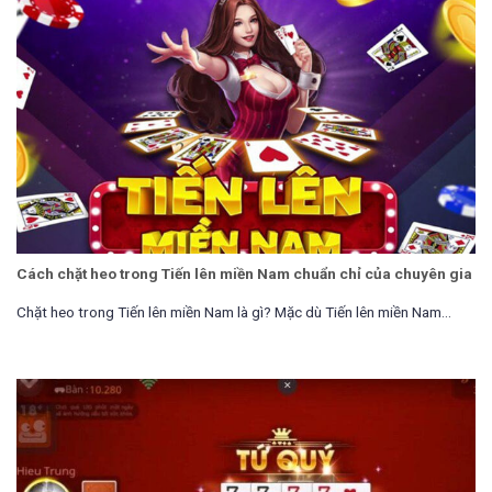
Cách chặt heo trong Tiến lên miền Nam chuẩn chỉ của chuyên gia
Chặt heo trong Tiến lên miền Nam là gì? Mặc dù Tiến lên miền Nam...