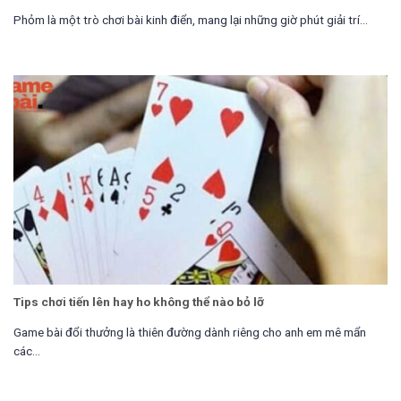
Phỏm là một trò chơi bài kinh điển, mang lại những giờ phút giải trí...
Tips chơi tiến lên hay ho không thể nào bỏ lỡ
Game bài đổi thưởng là thiên đường dành riêng cho anh em mê mẩn
các...