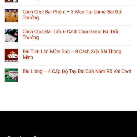
Cách Chơi Bài Phỏm – 3 Mẹo Tại Game Bài Đổi
Thưởng
Cách Chơi Bài Tấn: 6 Cách Chơi Game Bài Đổi
Thưởng
Bài Tiến Lên Miền Bắc – 8 Cách Xếp Bài Thông
Minh
Bài Liêng – 4 Cấp Độ Tay Bài Cần Nắm Rõ Khi Chơi