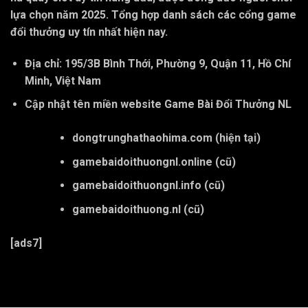
lựa chọn năm 2025. Tổng hợp danh sách các cổng game
đổi thưởng uy tín nhất hiện nay.
Địa chỉ: 195/3B Bình Thới, Phường 9, Quận 11, Hồ Chí
Minh, Việt Nam
Cập nhật tên miền website Game Bài Đổi Thưởng NL
dongtrunghathaohima.com
(hiện tại)
gamebaidoithuongnl.online
(cũ)
gamebaidoithuongnl.info
(cũ)
gamebaidoithuong.nl
(cũ)
[ads7]