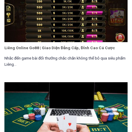
Liêng Online Go88 | Giao Diện Đẳng Cấp, Đỉnh Cao Cá Cược
Nhắc đến game bài đổi thưởng chắc chắn không thể bỏ qua siêu phẩm
Liêng...