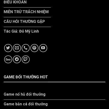
ĐIỀU KHOẢN
MIỄN TRỪ TRÁCH NHIỆM
CÂU HỎI THƯỜNG GẶP
Tác Giả: Đỗ Mỹ Linh
GAME ĐỔI THƯỞNG HOT
Game nổ hũ đổi thưởng
Game bắn cá đổi thưởng