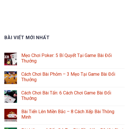
BÀI VIẾT MỚI NHẤT
Mẹo Chơi Poker: 5 Bí Quyết Tại Game Bài Đổi
Thưởng
Cách Chơi Bài Phỏm – 3 Mẹo Tại Game Bài Đổi
Thưởng
Cách Chơi Bài Tấn: 6 Cách Chơi Game Bài Đổi
Thưởng
Bài Tiến Lên Miền Bắc – 8 Cách Xếp Bài Thông
Minh