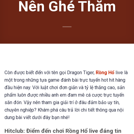
Nên Ghé Thăm
Còn được biết đến với tên gọi Dragon Tiger,
Rồng Hổ
live là
một trong những tựa game đánh bài trực tuyến hot hit hàng
đầu hiện nay. Với luật chơi đơn giản và tỷ lệ thắng cao, sản
phẩm luôn được nhiều anh em đam mê cá cược trực tuyến
săn đón. Vậy nên tham gia giải trí ở đâu đảm bảo uy tín,
chuyên nghiệp? Khám phá câu trả lời chi tiết thông qua nội
dung bài viết dưới đây bạn nhé!
Hitclub: Điểm đến chơi Rồng Hổ live đáng tin