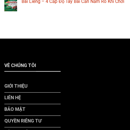
Bài Liêng – 4 Cấp Độ Tay Bài Cần Nắm Rõ Khi Chơi
VÊ CHÚNG TÔI
GIỚI THIỆU
LIÊN HỆ
BẢO MẬT
QUYỀN RIÊNG TƯ