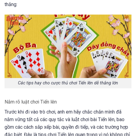
thắng:
Các tips hay cho cược thủ chơi Tiến lên dễ thắng lớn
Nắm rõ luật chơi Tiến lên
Trước khi đi vào trò chơi, anh em hãy chắc chắn mình đã
nắm vững tất cả các quy tắc và luật chơi bài Tiến lên, bao
gồm các cách sắp xếp bài, quyền đi tiếp, và các trường hợp
đặc biệt. Đây là tips chơi Tiến lên quan trọng vì nó không chỉ