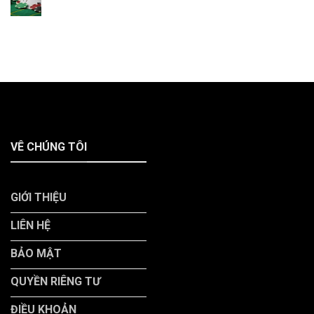
VÊ CHÚNG TÔI
GIỚI THIỆU
LIÊN HỆ
BẢO MẬT
QUYỀN RIÊNG TƯ
ĐIỀU KHOẢN