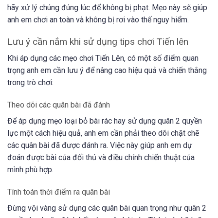
hãy xử lý chúng đúng lúc để không bị phạt. Mẹo này sẽ giúp
anh em chơi an toàn và không bị rơi vào thế nguy hiểm.
Lưu ý cần nắm khi sử dụng tips chơi Tiến lên
Khi áp dụng các mẹo chơi Tiến Lên, có một số điểm quan
trọng anh em cần lưu ý để nâng cao hiệu quả và chiến thắng
trong trò chơi:
Theo dõi các quân bài đã đánh
Để áp dụng mẹo loại bỏ bài rác hay sử dụng quân 2 quyền
lực một cách hiệu quả, anh em cần phải theo dõi chặt chẽ
các quân bài đã được đánh ra. Việc này giúp anh em dự
đoán được bài của đối thủ và điều chỉnh chiến thuật của
mình phù hợp.
Tính toán thời điểm ra quân bài
Đừng vội vàng sử dụng các quân bài quan trọng như quân 2