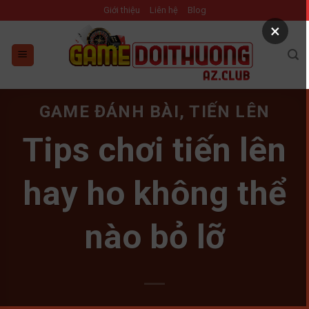
Skip
Giới thiệu
Liên hệ
Blog
to
×
content
GAME ĐÁNH BÀI
,
TIẾN LÊN
Tips chơi tiến lên
hay ho không thể
nào bỏ lỡ