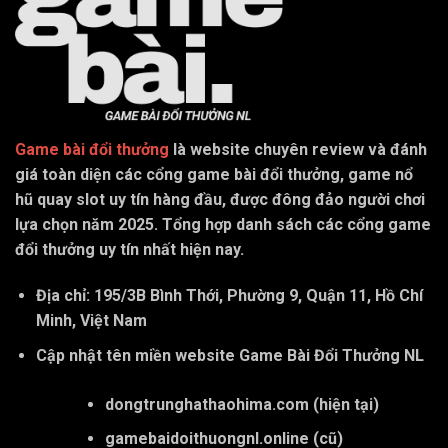
Game bài đổi thưởng
là website chuyên review và đánh
giá toàn diện các cổng game bài đổi thưởng, game nổ
hũ quay slot uy tín hàng đầu, được đông đảo người chơi
lựa chọn năm 2025. Tổng hợp danh sách các cổng game
đổi thưởng uy tín nhất hiện nay.
Địa chỉ: 195/3B Bình Thới, Phường 9, Quận 11, Hồ Chí
Minh, Việt Nam
Cập nhật tên miền website Game Bài Đổi Thưởng NL
dongtrunghathaohima.com
(hiện tại)
gamebaidoithuongnl.online
(cũ)