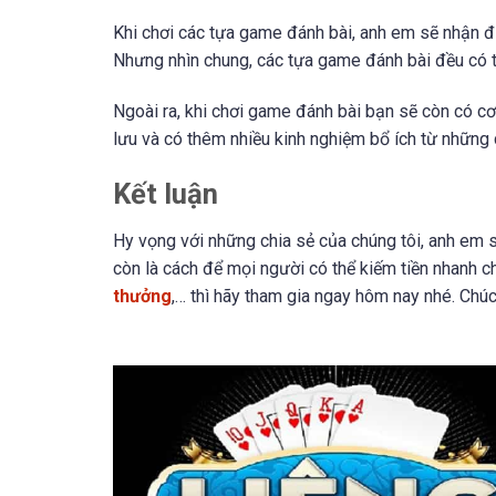
Khi chơi các tựa game đánh bài, anh em sẽ nhận đ
Nhưng nhìn chung, các tựa game đánh bài đều có tín
Ngoài ra, khi chơi game đánh bài bạn sẽ còn có cơ 
lưu và có thêm nhiều kinh nghiệm bổ ích từ những 
Kết luận
Hy vọng với những chia sẻ của chúng tôi, anh em sẽ
còn là cách để mọi người có thể kiếm tiền nhanh
thưởng
,… thì hãy tham gia ngay hôm nay nhé. Ch