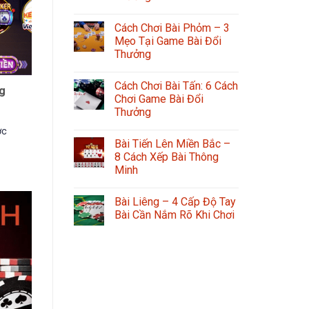
Cách Chơi Bài Phỏm – 3
Mẹo Tại Game Bài Đổi
Thưởng
Cách Chơi Bài Tấn: 6 Cách
ng
Chơi Game Bài Đổi
Thưởng
ợc
Bài Tiến Lên Miền Bắc –
8 Cách Xếp Bài Thông
Minh
Bài Liêng – 4 Cấp Độ Tay
Bài Cần Nắm Rõ Khi Chơi