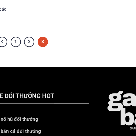
 các
1
2
3
E ĐỔI THƯỞNG HOT
nổ hũ đổi thưởng
bắn cá đổi thưởng