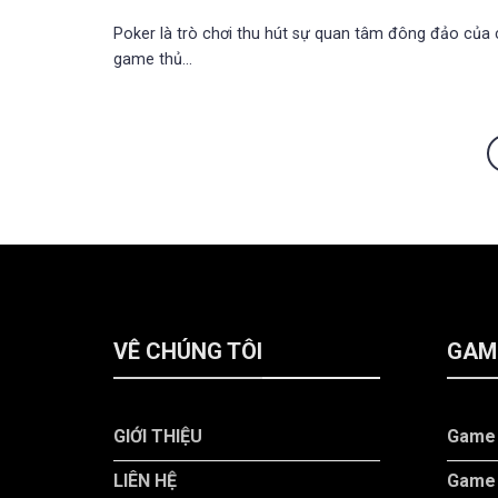
Poker là trò chơi thu hút sự quan tâm đông đảo của
game thủ...
VÊ CHÚNG TÔI
GAM
GIỚI THIỆU
Game 
LIÊN HỆ
Game 