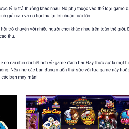
ược tỷ lệ trả thưởng khác nhau. Nó phụ thuộc vào thể loại game b
h giải cao và cơ hội thu lại lợi nhuận cực lớn.
hội trò chuyện với nhiều người chơi khác nhau trên toàn thế giới. 
cao thủ.
 có cái nhìn chi tiết hơn về game đánh bài. Đây thực sự là một hì
 chóng. Nếu như các bạn đang muốn thử sức với tựa game này ho
úc các bạn may mắn!