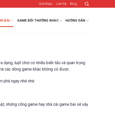
Giới thiệu
Liên hệ
Blog
E BÀI
GAME ĐỔI THƯỞNG KHÁC
HƯỚNG DẪN
 dạng, luật chơi có nhiều biến tấu và quan trọng
n mà các dòng game khác không có được.
m phá ngay nhé nhé
 thật, những cổng game hay nhà cái game bài sẽ xây