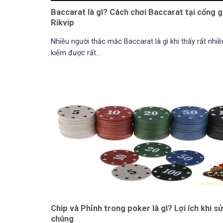
Baccarat là gì? Cách chơi Baccarat tại cổng
Rikvip
Nhiều người thắc mắc Baccarat là gì khi thấy rất nhiề
kiếm được rất...
Chip và Phỉnh trong poker là gì? Lợi ích khi s
chúng