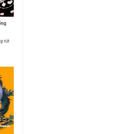
ổng
g rút