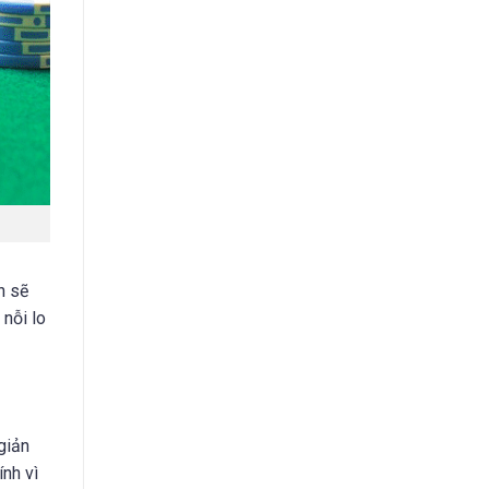
h sẽ
nỗi lo
giản
ính vì