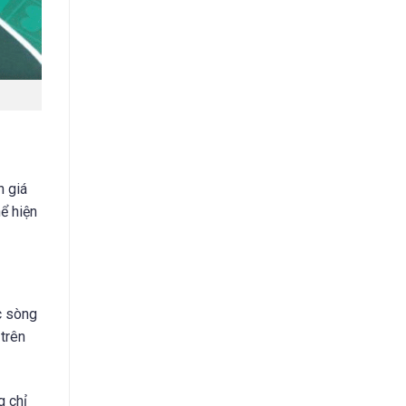
h giá
ể hiện
c sòng
 trên
g chỉ