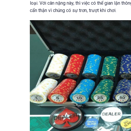
loại. Với cân nặng này, thì việc có thể gian lận thô
cẩn thận vì chúng có sự trơn, trượt khi chơi.