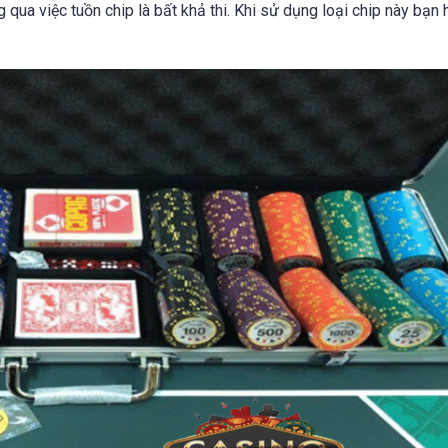
ng qua việc tuồn chip là bất khả thi. Khi sử dụng loại chip này bạn 