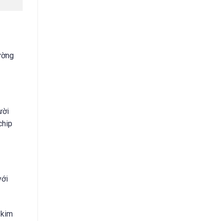
rường
ười
chip
với
 kim