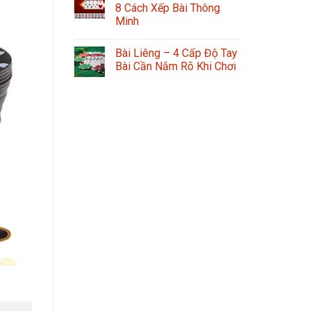
8 Cách Xếp Bài Thông
Minh
Bài Liêng – 4 Cấp Độ Tay
Bài Cần Nắm Rõ Khi Chơi