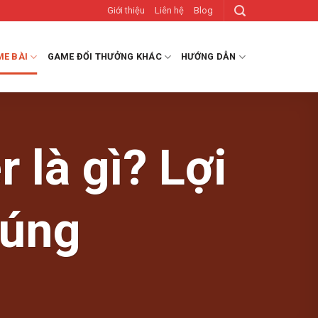
Giới thiệu
Liên hệ
Blog
E BÀI
GAME ĐỔI THƯỞNG KHÁC
HƯỚNG DẪN
 là gì? Lợi
húng