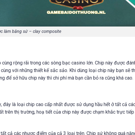
c làm bằng sứ – clay composite
cùng rộng rãi trong các sòng bạc casino lớn. Chip này được đán
cùng với những thiết kế sắc sảo. Khi dùng loại chip này bạn sẽ th
ng để sở hữu chip này thì chi phí mà bạn cần bỏ ra cũng khá cao.
y, đây là loại chip cao cấp nhất được sử dụng hầu hết ở tất cả cá
hất trên thị trường, hoạ tiết của chip này được chạm khắc trực tiếp
tất cả các nhược điểm của cả 3 loại trên. Chip sứ không quá nặn