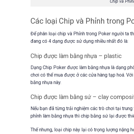
Chip và Phỉn
Các loại Chip và Phỉnh trong P
Để phân loại chip và Phỉnh trong Poker người ta t
đang có 4 dạng được sử dụng nhiều nhất đó là:
Chip được làm bằng nhựa – plastic
Dạng Chip Poker được làm bằng nhựa là dạng phổ 
chơi có thể mua được ở các cửa hàng tạp hoá. Với 
bằng nhựa này.
Chip được làm bằng sứ – clay composi
Nếu bạn đã từng trải nghiệm các trò chơi tại tru
phỉnh làm bằng nhựa thì chip bằng sứ lại được thi
Thế nhưng, loại chip này lại có trọng lượng nặng 