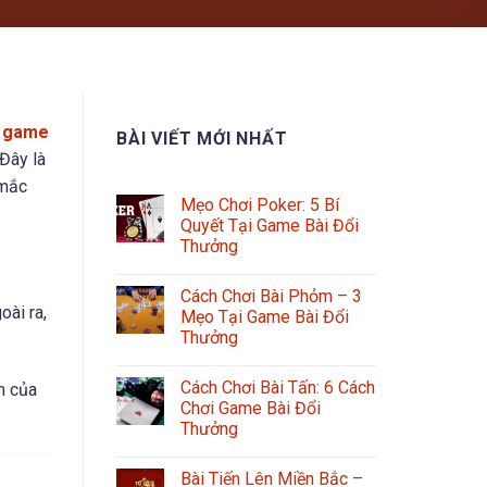
à
game
BÀI VIẾT MỚI NHẤT
 Đây là
 mắc
Mẹo Chơi Poker: 5 Bí
Quyết Tại Game Bài Đổi
Thưởng
Cách Chơi Bài Phỏm – 3
oài ra,
Mẹo Tại Game Bài Đổi
Thưởng
Cách Chơi Bài Tấn: 6 Cách
h của
Chơi Game Bài Đổi
Thưởng
Bài Tiến Lên Miền Bắc –