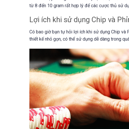
từ 8 đến 10 gram rất hợp lý để các cược thủ sử d
Lợi ích khi sử dụng Chip và Phỉ
Có bao giờ bạn tự hỏi lợi ích khi sử dụng Chip và
thiết kế nhỏ gọn, có thể sử dụng dễ dàng trong quá