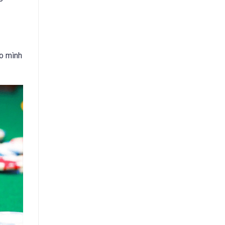
ho mình