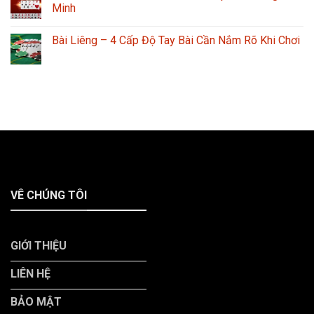
Minh
Bài Liêng – 4 Cấp Độ Tay Bài Cần Nắm Rõ Khi Chơi
VÊ CHÚNG TÔI
GIỚI THIỆU
LIÊN HỆ
BẢO MẬT