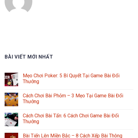
BÀI VIẾT MỚI NHẤT
Mẹo Chơi Poker: 5 Bí Quyết Tại Game Bài Đổi
Thưởng
Cách Chơi Bài Phỏm – 3 Mẹo Tại Game Bài Đổi
Thưởng
Cách Chơi Bài Tấn: 6 Cách Chơi Game Bài Đổi
Thưởng
Bài Tiến Lên Miền Bắc – 8 Cách Xếp Bài Thông