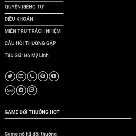
QUYỀN RIÊNG TƯ
ĐIỀU KHOẢN
MIỄN TRỪ TRÁCH NHIỆM
CÂU HỎI THƯỜNG GẶP
Tác Giả: Đỗ Mỹ Linh
GAME ĐỔI THƯỞNG HOT
Game nổ hũ đổi thưởng