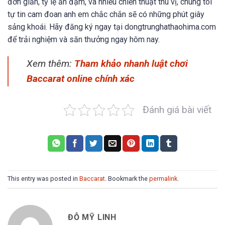
đơn giản, tỷ lệ ăn đậm, và nhiều chiến thuật thú vị, chúng tôi
tự tin cam đoan anh em chắc chắn sẽ có những phút giây
sảng khoái. Hãy đăng ký ngay tại dongtrunghathaohima.com
để trải nghiệm và săn thưởng ngay hôm nay.
Xem thêm:
Tham khảo nhanh luật chơi
Baccarat online chính xác
Đánh giá bài viết
This entry was posted in
Baccarat
. Bookmark the
permalink
.
ĐỖ MỸ LINH