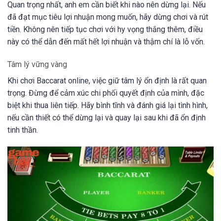
Quan trọng nhất, anh em cần biết khi nào nên dừng lại. Nếu
đã đạt mục tiêu lợi nhuận mong muốn, hãy dừng chơi và rút
tiền. Không nên tiếp tục chơi với hy vọng thắng thêm, điều
này có thể dẫn đến mất hết lợi nhuận và thậm chí là lỗ vốn.
Tâm lý vững vàng
Khi chơi Baccarat online, việc giữ tâm lý ổn định là rất quan
trọng. Đừng để cảm xúc chi phối quyết định của mình, đặc
biệt khi thua liên tiếp. Hãy bình tĩnh và đánh giá lại tình hình,
nếu cần thiết có thể dừng lại và quay lại sau khi đã ổn định
tinh thần.