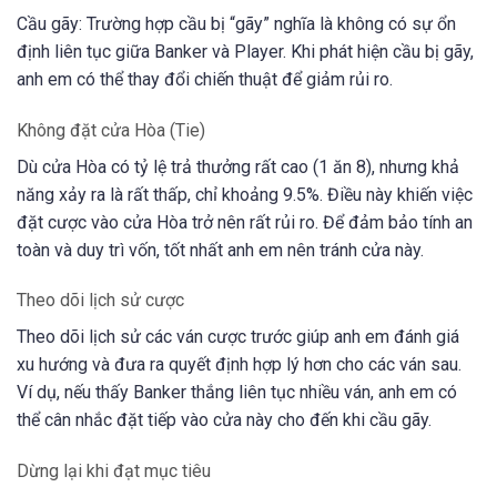
Cầu gãy: Trường hợp cầu bị “gãy” nghĩa là không có sự ổn
định liên tục giữa Banker và Player. Khi phát hiện cầu bị gãy,
anh em có thể thay đổi chiến thuật để giảm rủi ro.
Không đặt cửa Hòa (Tie)
Dù cửa Hòa có tỷ lệ trả thưởng rất cao (1 ăn 8), nhưng khả
năng xảy ra là rất thấp, chỉ khoảng 9.5%. Điều này khiến việc
đặt cược vào cửa Hòa trở nên rất rủi ro. Để đảm bảo tính an
toàn và duy trì vốn, tốt nhất anh em nên tránh cửa này.
Theo dõi lịch sử cược
Theo dõi lịch sử các ván cược trước giúp anh em đánh giá
xu hướng và đưa ra quyết định hợp lý hơn cho các ván sau.
Ví dụ, nếu thấy Banker thắng liên tục nhiều ván, anh em có
thể cân nhắc đặt tiếp vào cửa này cho đến khi cầu gãy.
Dừng lại khi đạt mục tiêu