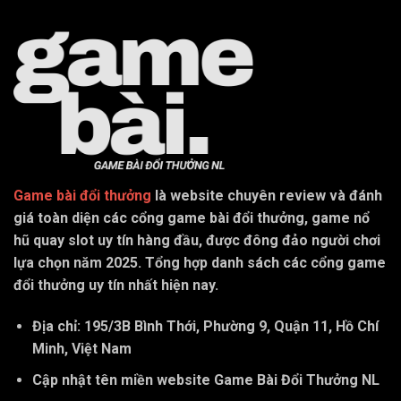
Game bài đổi thưởng
là website chuyên review và đánh
giá toàn diện các cổng game bài đổi thưởng, game nổ
hũ quay slot uy tín hàng đầu, được đông đảo người chơi
lựa chọn năm 2025. Tổng hợp danh sách các cổng game
đổi thưởng uy tín nhất hiện nay.
Địa chỉ: 195/3B Bình Thới, Phường 9, Quận 11, Hồ Chí
Minh, Việt Nam
Cập nhật tên miền website Game Bài Đổi Thưởng NL