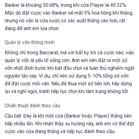
Banker là khoảng 50.68%, trong khi cửa Player là 49.32%.
Mặc dù đặt cược vào Banker sẽ mất 5% hoa hồng khi thắng,
nhưng nó vẫn là cửa cược có xác suất thắng cao hơn, rất
đáng để anh em lựa chọn.
Quản lý vốn thông minh
Không chỉ trong Baccarat, mà với bất kỳ trò cá cược nào, việc
quản lý vốn là yếu tố sống còn. Anh em nên đặt ra một số
vốn nhất định trước khi bắt đầu chơi và tuân thủ nghiêm ngặt
nguyên tắc này. Ví dụ, chỉ nên sử dụng 5-10% tổng số vốn
để đặt cược mỗi ván. Nếu đã thua một số tiền lớn, hãy dừng
lại và nghỉ ngơi, tránh tiếp tục chơi khi tâm trạng không tốt.
Chiến thuật đánh theo cầu
Cầu bệt: Đây là khi một cửa (Banker hoặc Player) thắng liên
tiếp nhiều lần. Khi nhận thấy xu hướng này, anh em có thể đặt
cược vào cửa đang thắng và tiếp tục đánh theo cầu.