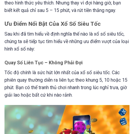
theo hình thức yêu thích. Nhưng thay vì đợi hàng giờ, bạn
biết kết quả chỉ sau 5 – 15 phút, và rút tiền thắng ngay.
Ưu Điểm Nổi Bật Của Xổ Số Siêu Tốc
Sau khi đã tìm hiểu về định nghĩa thế nào là xổ số siêu tốc,
chúng ta sẽ tiếp tục tìm hiểu về những ưu điểm vượt của loại
hình xổ số này:
Quay Số Liên Tục – Không Phải Đợi
Tốc độ chính là sức hút lớn nhất của xổ số siêu tốc. Các
phiên quay thường diễn ra liên tục theo khung 5, 10 hoặc 15
phút. Bạn có thể tranh thủ chơi nhanh trong lúc nghỉ trưa, giờ
giải lao hoặc bất cứ khi nào rảnh.