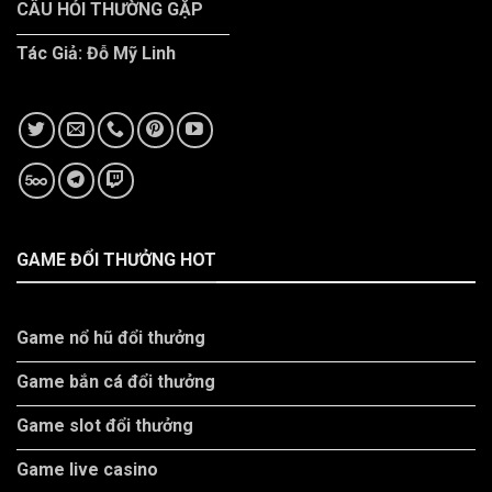
CÂU HỎI THƯỜNG GẶP
Tác Giả: Đỗ Mỹ Linh
GAME ĐỔI THƯỞNG HOT
Game nổ hũ đổi thưởng
Game bắn cá đổi thưởng
Game slot đổi thưởng
Game live casino