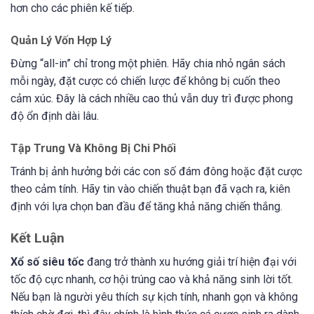
hơn cho các phiên kế tiếp.
Quản Lý Vốn Hợp Lý
Đừng “all-in” chỉ trong một phiên. Hãy chia nhỏ ngân sách
mỗi ngày, đặt cược có chiến lược để không bị cuốn theo
cảm xúc. Đây là cách nhiều cao thủ vẫn duy trì được phong
độ ổn định dài lâu.
Tập Trung Và Không Bị Chi Phối
Tránh bị ảnh hưởng bởi các con số đám đông hoặc đặt cược
theo cảm tính. Hãy tin vào chiến thuật bạn đã vạch ra, kiên
định với lựa chọn ban đầu để tăng khả năng chiến thắng.
Kết Luận
Xổ số siêu tốc
đang trở thành xu hướng giải trí hiện đại với
tốc độ cực nhanh, cơ hội trúng cao và khả năng sinh lời tốt.
Nếu bạn là người yêu thích sự kịch tính, nhanh gọn và không