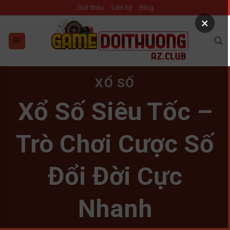
Skip
Giới thiệu
Liên hệ
Blog
to
×
content
XỔ SỐ
Xổ Số Siêu Tốc –
Trò Chơi Cược Số
Đổi Đời Cực
Nhanh