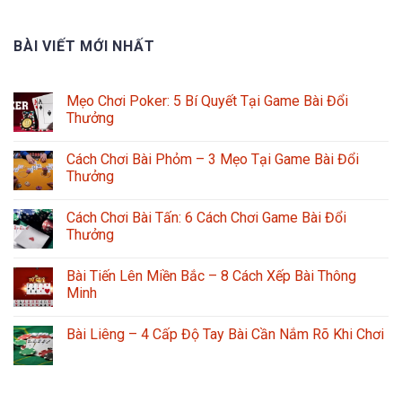
BÀI VIẾT MỚI NHẤT
Mẹo Chơi Poker: 5 Bí Quyết Tại Game Bài Đổi
Thưởng
Cách Chơi Bài Phỏm – 3 Mẹo Tại Game Bài Đổi
Thưởng
Cách Chơi Bài Tấn: 6 Cách Chơi Game Bài Đổi
Thưởng
Bài Tiến Lên Miền Bắc – 8 Cách Xếp Bài Thông
Minh
Bài Liêng – 4 Cấp Độ Tay Bài Cần Nắm Rõ Khi Chơi