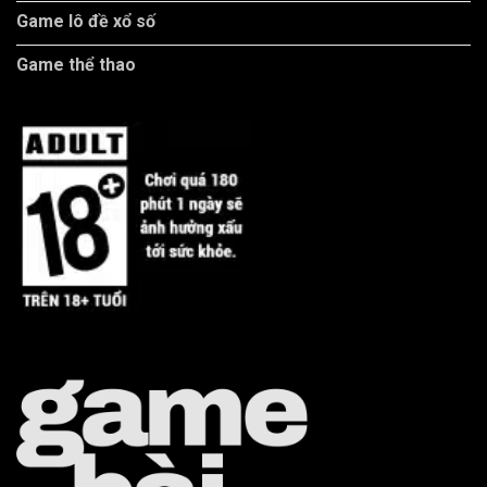
Game lô đề xổ số
Game thể thao