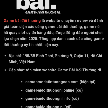
Game bài đổi thưởng
là website chuyên review và đánh
giá toàn diện các cổng game bài đổi thưởng, game nổ
hũ quay slot uy tín hàng đầu, được đông đảo người chơi
lựa chọn năm 2025. Tổng hợp danh sách các cổng game
đổi thưởng uy tín nhất hiện nay.
Địa chỉ: 195/3B Bình Thới, Phường 9, Quận 11, Hồ Chí
Minh, Việt Nam
Cập nhật tên miền website Game Bài Đổi Thưởng NL
camonmedatintuongcon.com
(hiện tại)
gamebaidoithuongnl.online
(cũ)
gamebaidoithuongnl.info
(cũ)
gamebaidoithuong.nl
(cũ)