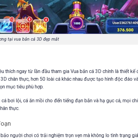
ơng tại vua bắn cá 3D đẹp mắt
u thích ngay từ lần đầu tham gia Vua bắn cá 3D chính là thiết kế
g 3D chân thực, hơn 50 loài cá khác nhau được tạo hình độc đáo v
họn mục tiêu phù hợp.
á bơi lội, cá ăn mồi cho đến tiếng đạn bắn và hạ gục cá, mọi chi 
hân thực.
đoạn
bảo người chơi có trải nghiệm trọn vẹn mà không lo tình trạng gi