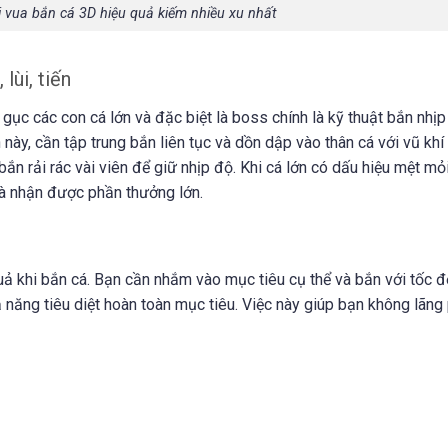
ơi vua bắn cá 3D hiệu quả kiếm nhiều xu nhất
lùi, tiến
gục các con cá lớn và đặc biệt là boss chính là kỹ thuật bắn nhị
n này, cần tập trung bắn liên tục và dồn dập vào thân cá với vũ kh
ắn rải rác vài viên để giữ nhịp độ. Khi cá lớn có dấu hiệu mệt mỏ
và nhận được phần thưởng lớn.
 quả khi bắn cá. Bạn cần nhắm vào mục tiêu cụ thể và bắn với tốc 
 năng tiêu diệt hoàn toàn mục tiêu. Việc này giúp bạn không lãng 