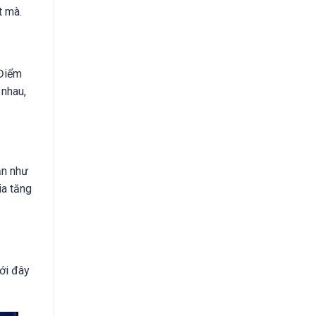
t mà.
 Điểm
 nhau,
ẫn như
ia tăng
ới đây