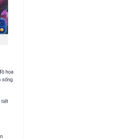
 đồ họa
à sống
tiết
án