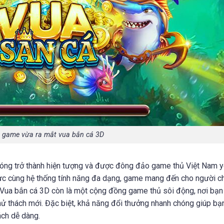
ệu game vừa ra mắt vua bắn cá 3D
óng trở thành hiện tượng và được đông đảo game thủ Việt Nam 
hực cùng hệ thống tính năng đa dạng, game mang đến cho người c
ậy, Vua bắn cá 3D còn là một cộng đồng game thủ sôi động, nơi bạn
hử thách mới. Đặc biệt, khả năng đổi thưởng nhanh chóng giúp bạ
ách dễ dàng.