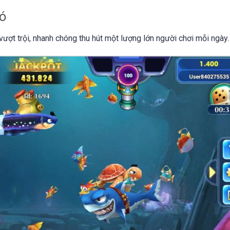
có
ượt trội, nhanh chóng thu hút một lượng lớn người chơi mỗi ngày.