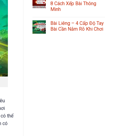
8 Cách Xếp Bài Thông
Minh
Bài Liêng – 4 Cấp Độ Tay
Bài Cần Nắm Rõ Khi Chơi
yêu
hơi
 có thể
n có