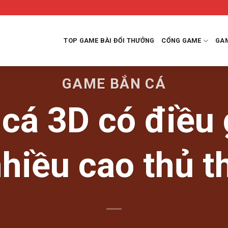
×
TOP GAME BÀI ĐỔI THƯỞNG
CỔNG GAME
GAM
GAME BẮN CÁ
cá 3D có điều 
hiều cao thủ t