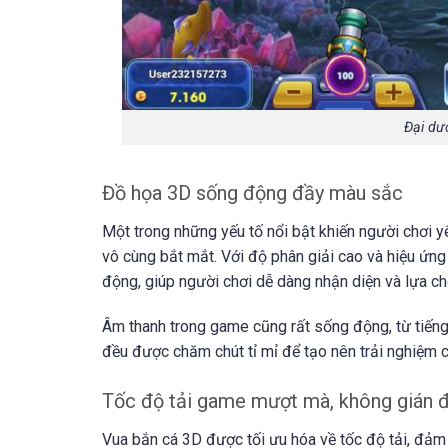
Đại dư
Đồ họa 3D sống động đầy màu sắc
Một trong những yếu tố nổi bật khiến người chơi yê
vô cùng bắt mắt. Với độ phân giải cao và hiệu ứn
động, giúp người chơi dễ dàng nhận diện và lựa c
Âm thanh trong game cũng rất sống động, từ tiếng c
đều được chăm chút tỉ mỉ để tạo nên trải nghiệm c
Tốc độ tải game mượt mà, không gián 
Vua bắn cá 3D được tối ưu hóa về tốc độ tải, đảm 