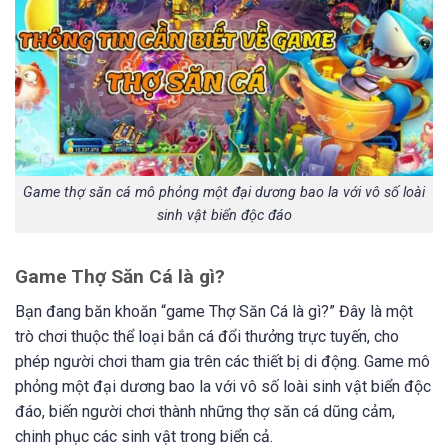
Game thợ săn cá mô phỏng một đại dương bao la với vô số loài
sinh vật biển độc đáo
Game Thợ Săn Cá là gì?
Bạn đang băn khoăn “game Thợ Săn Cá là gì?” Đây là một
trò chơi thuộc thể loại bắn cá đổi thưởng trực tuyến, cho
phép người chơi tham gia trên các thiết bị di động. Game mô
phỏng một đại dương bao la với vô số loài sinh vật biển độc
đáo, biến người chơi thành những thợ săn cá dũng cảm,
chinh phục các sinh vật trong biển cả.