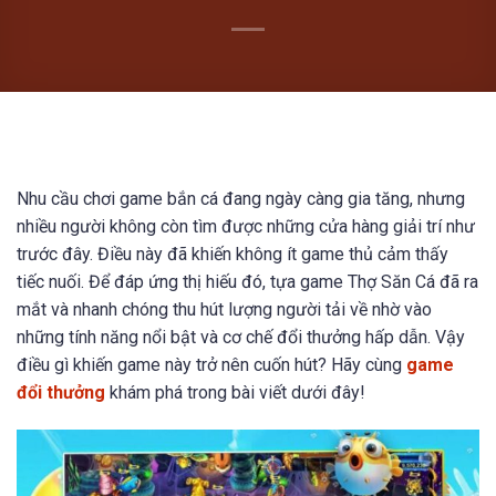
Nhu cầu chơi game bắn cá đang ngày càng gia tăng, nhưng
nhiều người không còn tìm được những cửa hàng giải trí như
trước đây. Điều này đã khiến không ít game thủ cảm thấy
tiếc nuối. Để đáp ứng thị hiếu đó, tựa game Thợ Săn Cá đã ra
mắt và nhanh chóng thu hút lượng người tải về nhờ vào
những tính năng nổi bật và cơ chế đổi thưởng hấp dẫn. Vậy
điều gì khiến game này trở nên cuốn hút? Hãy cùng
game
đổi thưởng
khám phá trong bài viết dưới đây!