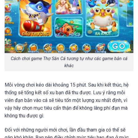
Cách chơi game Thợ Săn Cá tương tự như các game bắn cá
khác
Mỗi vòng chơi kéo dài khoảng 15 phút. Sau khi kết thúc, hệ
thống sẽ tổng kết số xu bạn đã thu được. Lưu ý rằng mỗi
viên đạn bắn vào cá sẽ tiêu tốn một lượng xu nhất định, vì
vậy hãy chọn mục tiêu cẩn thận để không lãng phí đạn mà
không thu được gì.
Đối với những người mới chơi, lần đầu tham gia có thể sẽ
gặp khó khăn. Bạn nên điều chỉnh mức tiêu hao đạn ở mức