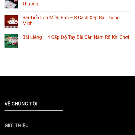
Thưởng
Bài Tiến Lên Miền Bắc – 8 Cách Xếp Bài Thông
Minh
Bài Liêng – 4 Cấp Độ Tay Bài Cần Nắm Rõ Khi Chơi
VÊ CHÚNG TÔI
GIỚI THIỆU