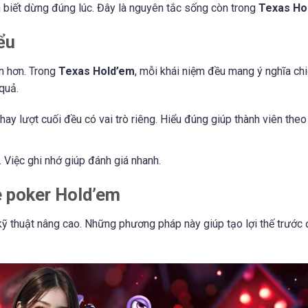
nh biết dừng đúng lúc. Đây là nguyên tắc sống còn trong
Texas Ho
ểu
in hơn. Trong
Texas Hold’em
, mỗi khái niệm đều mang ý nghĩa ch
 quả.
ay lượt cuối đều có vai trò riêng. Hiểu đúng giúp thành viên theo
 Việc ghi nhớ giúp đánh giá nhanh.
e poker Hold’em
 kỹ thuật nâng cao. Những phương pháp này giúp tạo lợi thế trước 