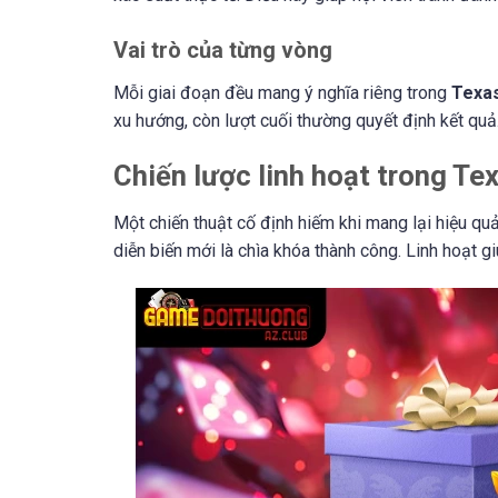
Vai trò của từng vòng
Mỗi giai đoạn đều mang ý nghĩa riêng trong
Texa
xu hướng, còn lượt cuối thường quyết định kết quả.
Chiến lược linh hoạt trong Te
Một chiến thuật cố định hiếm khi mang lại hiệu qu
diễn biến mới là chìa khóa thành công. Linh hoạt giú