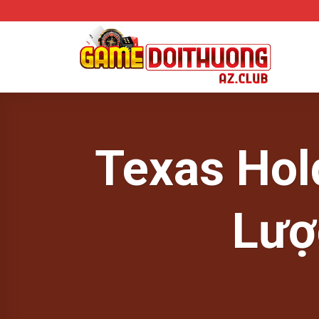
Skip
to
content
Texas Hol
Lượ