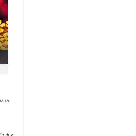
ưa ra
iúp duy