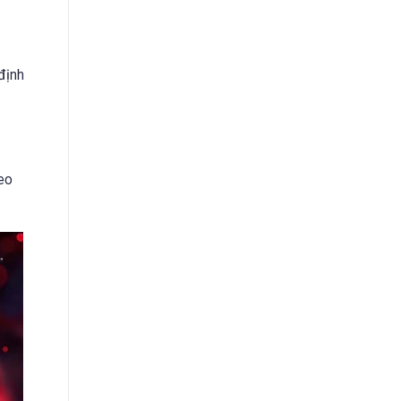
định
eo