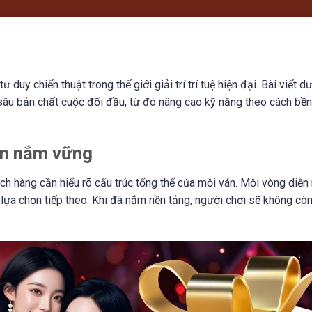
duy chiến thuật trong thế giới giải trí trí tuệ hiện đại. Bài viết d
 sâu bản chất cuộc đối đầu, từ đó nâng cao kỹ năng theo cách bề
ần nắm vững
ch hàng cần hiểu rõ cấu trúc tổng thể của mỗi ván. Mỗi vòng diễn
 lựa chọn tiếp theo. Khi đã nắm nền tảng, người chơi sẽ không còn