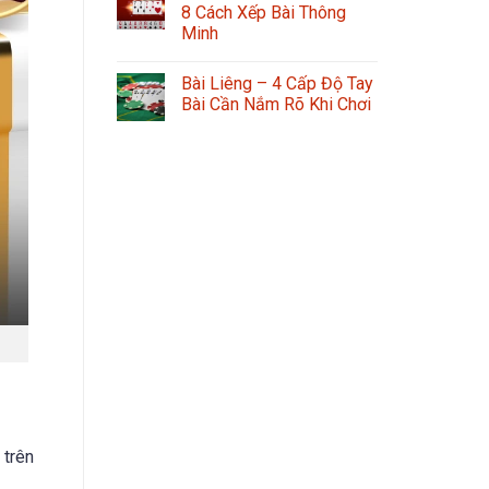
8 Cách Xếp Bài Thông
Minh
Bài Liêng – 4 Cấp Độ Tay
Bài Cần Nắm Rõ Khi Chơi
 trên