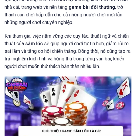
nhà cái, trang web và nền tảng
game bài đổi thưởng
, trở
thành sân chơi hấp dẫn cho cả những người chơi mới lẫn
những người chơi chuyên nghiệp.
Khi tham gia, việc nắm vững các quy tắc, thuật ngữ và chiến
thuật của
sâm lốc
sẽ giúp người chơi tự tin hơn, giảm rủi ro
sai lầm và tăng cơ hội chiến thắng. Đồng thời, nó cũng tạo ra
trải nghiệm kịch tính và hứng thú trong từng ván bài, khiến
người chơi muốn thử thách bản thân nhiều lần.