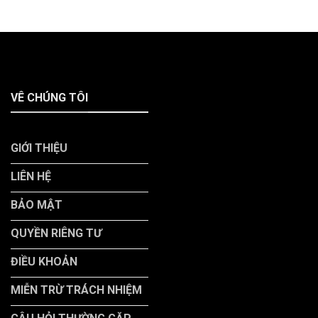
VÊ CHÚNG TÔI
GIỚI THIỆU
LIÊN HỆ
BẢO MẬT
QUYỀN RIÊNG TƯ
ĐIỀU KHOẢN
MIỄN TRỪ TRÁCH NHIỆM