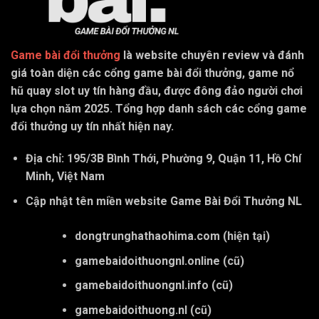
Game bài đổi thưởng
là website chuyên review và đánh
giá toàn diện các cổng game bài đổi thưởng, game nổ
hũ quay slot uy tín hàng đầu, được đông đảo người chơi
lựa chọn năm 2025. Tổng hợp danh sách các cổng game
đổi thưởng uy tín nhất hiện nay.
Địa chỉ: 195/3B Bình Thới, Phường 9, Quận 11, Hồ Chí
Minh, Việt Nam
Cập nhật tên miền website Game Bài Đổi Thưởng NL
dongtrunghathaohima.com
(hiện tại)
gamebaidoithuongnl.online
(cũ)
gamebaidoithuongnl.info
(cũ)
gamebaidoithuong.nl
(cũ)