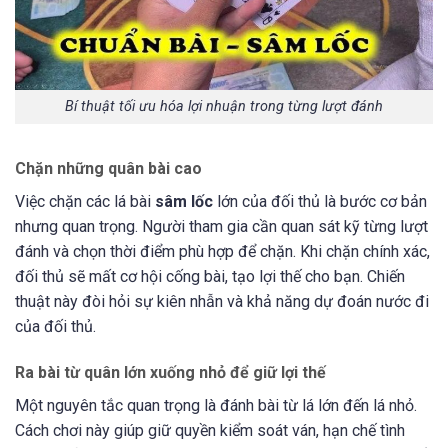
Bí thuật tối ưu hóa lợi nhuận trong từng lượt đánh
Chặn những quân bài cao
Việc chặn các lá bài
sâm lốc
lớn của đối thủ là bước cơ bản
nhưng quan trọng. Người tham gia cần quan sát kỹ từng lượt
đánh và chọn thời điểm phù hợp để chặn. Khi chặn chính xác,
đối thủ sẽ mất cơ hội cống bài, tạo lợi thế cho bạn. Chiến
thuật này đòi hỏi sự kiên nhẫn và khả năng dự đoán nước đi
của đối thủ.
Ra bài từ quân lớn xuống nhỏ để giữ lợi thế
Một nguyên tắc quan trọng là đánh bài từ lá lớn đến lá nhỏ.
Cách chơi này giúp giữ quyền kiểm soát ván, hạn chế tình