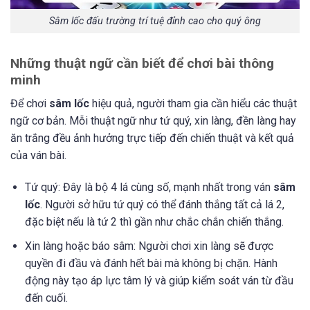
Sâm lốc đấu trường trí tuệ đỉnh cao cho quý ông
Những thuật ngữ cần biết để chơi bài thông
minh
Để chơi
sâm lốc
hiệu quả, người tham gia cần hiểu các thuật
ngữ cơ bản. Mỗi thuật ngữ như tứ quý, xin làng, đền làng hay
ăn trắng đều ảnh hưởng trực tiếp đến chiến thuật và kết quả
của ván bài.
Tứ quý: Đây là bộ 4 lá cùng số, mạnh nhất trong ván
sâm
lốc
. Người sở hữu tứ quý có thể đánh thắng tất cả lá 2,
đặc biệt nếu là tứ 2 thì gần như chắc chắn chiến thắng.
Xin làng hoặc báo sâm: Người chơi xin làng sẽ được
quyền đi đầu và đánh hết bài mà không bị chặn. Hành
động này tạo áp lực tâm lý và giúp kiểm soát ván từ đầu
đến cuối.