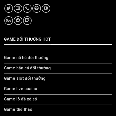
GAME ĐỔI THƯỞNG HOT
Game nổ hũ đổi thưởng
Game bắn cá đổi thưởng
Game slot đổi thưởng
Game live casino
Game lô đề xổ số
Game thể thao