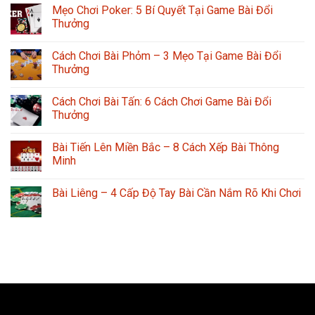
Mẹo Chơi Poker: 5 Bí Quyết Tại Game Bài Đổi
Thưởng
Cách Chơi Bài Phỏm – 3 Mẹo Tại Game Bài Đổi
Thưởng
Cách Chơi Bài Tấn: 6 Cách Chơi Game Bài Đổi
Thưởng
Bài Tiến Lên Miền Bắc – 8 Cách Xếp Bài Thông
Minh
Bài Liêng – 4 Cấp Độ Tay Bài Cần Nắm Rõ Khi Chơi