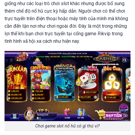
giống như các loại trò chơi slot khác nhưng được bổ sung
thêm chế độ nổ hũ cực kỳ hấp dẫn. Người chơi có thể chơi
trực tuyến trên điện thoại hoặc máy tính của mình mà không
cần đến tận nơi như chơi ngoài đời. Đây là một trong những
lợi thế khi bạn chơi trực tuyến tại cổng game Rikvip trong
tình hình xã hội xa cách như hiện nay.
Chơi game slot nổ hũ có gì thú vị?