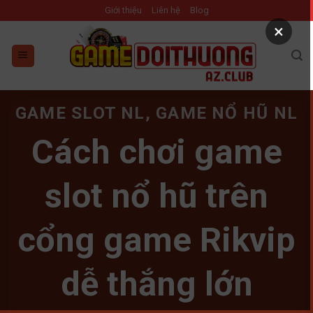
Skip
Giới thiệu
Liên hệ
Blog
to
×
content
GAME SLOT NL
,
GAME NỔ HŨ NL
Cách chơi game
slot nổ hũ trên
cổng game Rikvip
dễ thắng lớn