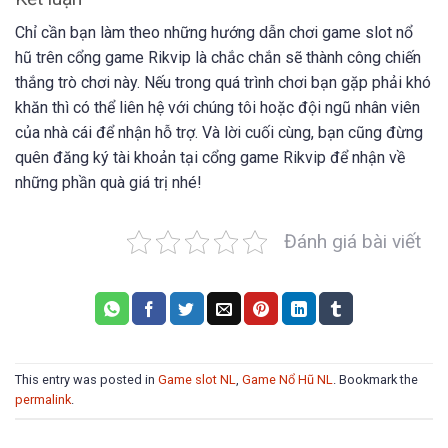
Chỉ cần bạn làm theo những hướng dẫn chơi game slot nổ
hũ trên cổng game Rikvip là chắc chắn sẽ thành công chiến
thắng trò chơi này. Nếu trong quá trình chơi bạn gặp phải khó
khăn thì có thể liên hệ với chúng tôi hoặc đội ngũ nhân viên
của nhà cái để nhận hỗ trợ. Và lời cuối cùng, bạn cũng đừng
quên đăng ký tài khoản tại cổng game Rikvip để nhận về
những phần quà giá trị nhé!
Đánh giá bài viết
This entry was posted in
Game slot NL
,
Game Nổ Hũ NL
. Bookmark the
permalink
.