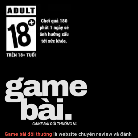
Game bài đổi thưởng
là website chuyên review và đánh