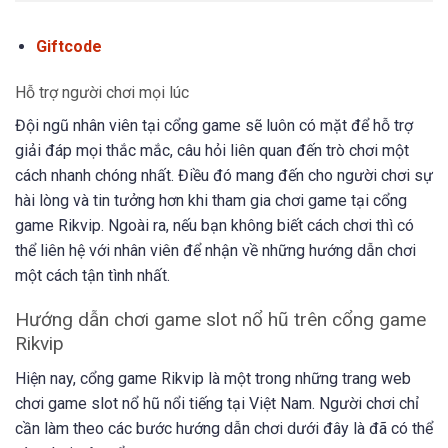
Giftcode
Hỗ trợ người chơi mọi lúc
Đội ngũ nhân viên tại cổng game sẽ luôn có mặt để hỗ trợ
giải đáp mọi thắc mắc, câu hỏi liên quan đến trò chơi một
cách nhanh chóng nhất. Điều đó mang đến cho người chơi sự
hài lòng và tin tưởng hơn khi tham gia chơi game tại cổng
game Rikvip. Ngoài ra, nếu bạn không biết cách chơi thì có
thể liên hệ với nhân viên để nhận về những hướng dẫn chơi
một cách tận tình nhất.
Hướng dẫn chơi game slot nổ hũ trên cổng game
Rikvip
Hiện nay, cổng game Rikvip là một trong những trang web
chơi game slot nổ hũ nổi tiếng tại Việt Nam. Người chơi chỉ
cần làm theo các bước hướng dẫn chơi dưới đây là đã có thể