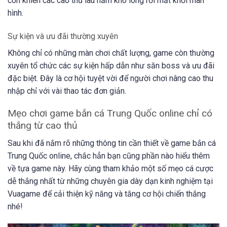
còn khiến các cao thủ lâu năm khó lòng rời mắt khỏi màn
hình.
Sự kiện và ưu đãi thường xuyên
Không chỉ có những màn chơi chất lượng, game còn thường
xuyên tổ chức các sự kiện hấp dẫn như săn boss và ưu đãi
đặc biệt. Đây là cơ hội tuyệt vời để người chơi nâng cao thu
nhập chỉ với vài thao tác đơn giản.
Mẹo chơi game bắn cá Trung Quốc online chỉ có
thắng từ cao thủ
Sau khi đã nắm rõ những thông tin cần thiết về game bắn cá
Trung Quốc online, chắc hẳn bạn cũng phần nào hiểu thêm
về tựa game này. Hãy cùng tham khảo một số mẹo cá cược
dễ thắng nhất từ những chuyên gia dày dạn kinh nghiệm tại
Vuagame để cải thiện kỹ năng và tăng cơ hội chiến thắng
nhé!