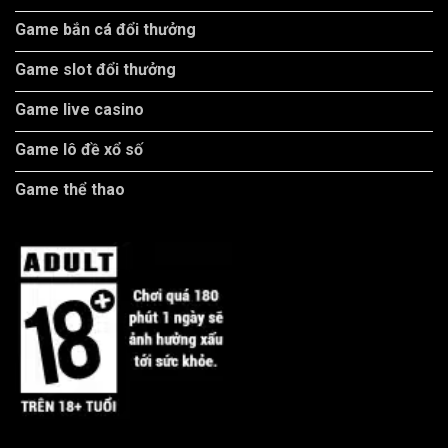
Game bắn cá đổi thưởng
Game slot đổi thưởng
Game live casino
Game lô đề xổ số
Game thể thao