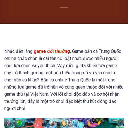
Nhắc đến làng
game đổi thưởng
, Game bắn cá Trung Quốc
online chắc chắn là cái tên nổi bật nhất, được nhiều người
chơi lựa chọn và yêu thích. Vậy điều gì đã khiến tựa game
này trở thành gương mặt tiêu biểu trong số vô vàn các trò
chơi bắn cá khác? Bắn cá online Trung Quốc là một trong
những tựa game đã trở nên vô cùng quen thuộc đối với nhiều
game thủ tại Việt Nam. Với lối chơi độc đáo và cơ hội nhận
thưởng lớn, đây là một trò chơi đặc biệt thu hút đông đảo
người chơi.