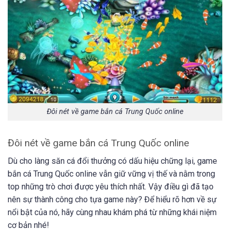
Đôi nét về game bắn cá Trung Quốc online
Đôi nét về game bắn cá Trung Quốc online
Dù cho làng săn cá đổi thưởng có dấu hiệu chững lại, game
bắn cá Trung Quốc online vẫn giữ vững vị thế và nằm trong
top những trò chơi được yêu thích nhất. Vậy điều gì đã tạo
nên sự thành công cho tựa game này? Để hiểu rõ hơn về sự
nổi bật của nó, hãy cùng nhau khám phá từ những khái niệm
cơ bản nhé!