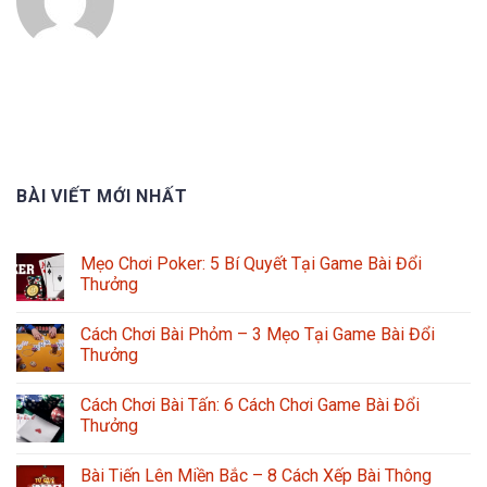
BÀI VIẾT MỚI NHẤT
Mẹo Chơi Poker: 5 Bí Quyết Tại Game Bài Đổi
Thưởng
Cách Chơi Bài Phỏm – 3 Mẹo Tại Game Bài Đổi
Thưởng
Cách Chơi Bài Tấn: 6 Cách Chơi Game Bài Đổi
Thưởng
Bài Tiến Lên Miền Bắc – 8 Cách Xếp Bài Thông