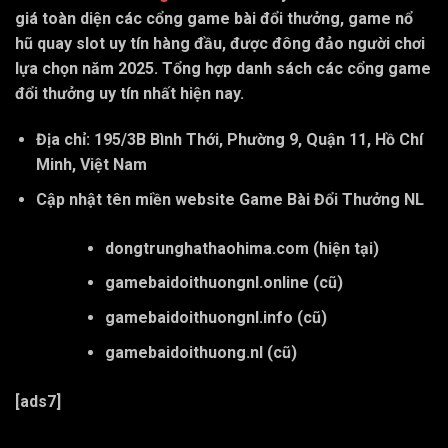
giá toàn diện các cổng game bài đổi thưởng, game nổ
hũ quay slot uy tín hàng đầu, được đông đảo người chơi
lựa chọn năm 2025. Tổng hợp danh sách các cổng game
đổi thưởng uy tín nhất hiện nay.
Địa chỉ: 195/3B Bình Thới, Phường 9, Quận 11, Hồ Chí
Minh, Việt Nam
Cập nhật tên miền website Game Bài Đổi Thưởng NL
dongtrunghathaohima.com
(hiện tại)
gamebaidoithuongnl.online
(cũ)
gamebaidoithuongnl.info
(cũ)
gamebaidoithuong.nl
(cũ)
[ads7]