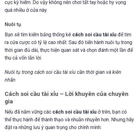
cực kỳ hiếm. Do vậy không nên chơi tất tay hoặc hy vọng
quá nhiều ở cửa này.
Nuôi tụ
Bạn sẽ tìm kiếm bảng thống kê
cách soi cầu tài xỉu
để tìm
ra cửa cược có tỷ lệ cao nhất. Sau đó tiến hành nuôi tụ trong
thời gian đủ dài, thực hiện quan sát và chọn đánh một lần để
thu cả vốn lẫn lời.
Nuôi tụ trong cách soi cầu tài xỉu cần thời gian và kiên
nhẫn
Cách soi cầu tài xỉu – Lời khuyên của chuyên
gia
Nếu đã nắm vững các
cách soi cầu tài xỉu
ở trên, bạn có
thể thực hành để thành thạo và nhuần nhuyễn hơn. Nhưng hãy
đặt ra những lưu ý quan trọng cho chính mình: