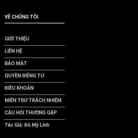
VÊ CHÚNG TÔI
GIỚI THIỆU
LIÊN HỆ
BẢO MẬT
QUYỀN RIÊNG TƯ
ĐIỀU KHOẢN
MIỄN TRỪ TRÁCH NHIỆM
CÂU HỎI THƯỜNG GẶP
Tác Giả: Đỗ Mỹ Linh