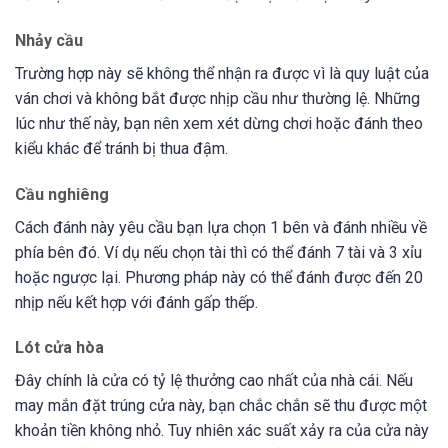
Nhảy cầu
Trường hợp này sẽ không thể nhận ra được vì là quy luật của
ván chơi và không bắt được nhịp cầu như thường lệ. Những
lúc như thế này, bạn nên xem xét dừng chơi hoặc đánh theo
kiểu khác để tránh bị thua đậm.
Cầu nghiêng
Cách đánh này yêu cầu bạn lựa chọn 1 bên và đánh nhiều về
phía bên đó. Ví dụ nếu chọn tài thì có thể đánh 7 tài và 3 xỉu
hoặc ngược lại. Phương pháp này có thể đánh được đến 20
nhịp nếu kết hợp với đánh gấp thếp.
Lót cửa hòa
Đây chính là cửa có tỷ lệ thưởng cao nhất của nhà cái. Nếu
may mắn đặt trúng cửa này, bạn chắc chắn sẽ thu được một
khoản tiền không nhỏ. Tuy nhiên xác suất xảy ra của cửa này