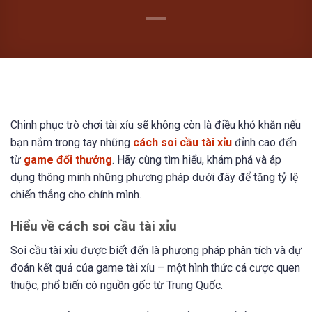
Chinh phục trò chơi tài xỉu sẽ không còn là điều khó khăn nếu
bạn nắm trong tay những
cách soi cầu tài xỉu
đỉnh cao đến
từ
game đổi thưởng
. Hãy cùng tìm hiểu, khám phá và áp
dụng thông minh những phương pháp dưới đây để tăng tỷ lệ
chiến thắng cho chính mình.
Hiểu về cách soi cầu tài xỉu
Soi cầu tài xỉu được biết đến là phương pháp phân tích và dự
đoán kết quả của game tài xỉu – một hình thức cá cược quen
thuộc, phổ biến có nguồn gốc từ Trung Quốc.