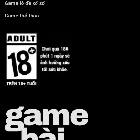
Game lô đề xổ số
Game thể thao