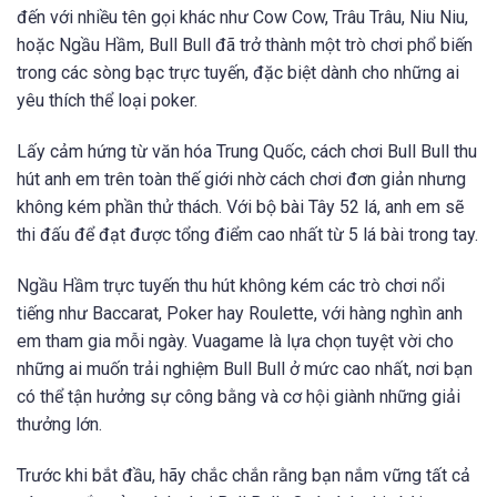
đến với nhiều tên gọi khác như Cow Cow, Trâu Trâu, Niu Niu,
hoặc Ngầu Hầm, Bull Bull đã trở thành một trò chơi phổ biến
trong các sòng bạc trực tuyến, đặc biệt dành cho những ai
yêu thích thể loại poker.
Lấy cảm hứng từ văn hóa Trung Quốc, cách chơi Bull Bull thu
hút anh em trên toàn thế giới nhờ cách chơi đơn giản nhưng
không kém phần thử thách. Với bộ bài Tây 52 lá, anh em sẽ
thi đấu để đạt được tổng điểm cao nhất từ 5 lá bài trong tay.
Ngầu Hầm trực tuyến thu hút không kém các trò chơi nổi
tiếng như Baccarat, Poker hay Roulette, với hàng nghìn anh
em tham gia mỗi ngày. Vuagame là lựa chọn tuyệt vời cho
những ai muốn trải nghiệm Bull Bull ở mức cao nhất, nơi bạn
có thể tận hưởng sự công bằng và cơ hội giành những giải
thưởng lớn.
Trước khi bắt đầu, hãy chắc chắn rằng bạn nắm vững tất cả