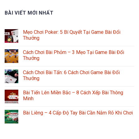
BÀI VIẾT MỚI NHẤT
Mẹo Chơi Poker: 5 Bí Quyết Tại Game Bài Đổi
Thưởng
Cách Chơi Bài Phỏm – 3 Mẹo Tại Game Bài Đổi
Thưởng
Cách Chơi Bài Tấn: 6 Cách Chơi Game Bài Đổi
Thưởng
Bài Tiến Lên Miền Bắc – 8 Cách Xếp Bài Thông
Minh
Bài Liêng – 4 Cấp Độ Tay Bài Cần Nắm Rõ Khi Chơi