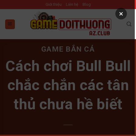
Skip
Giới thiệu
Liên hệ
Blog
to
×
content
GAME BẮN CÁ
Cách chơi Bull Bull
chắc chắn các tân
thủ chưa hề biết