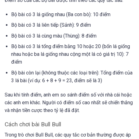
Điểm số của các bộ bài được tính theo các quy tắc sau:
Bộ bài có 3 lá giống nhau (Ba con bò): 10 điểm
Bộ bài có 3 lá liên tiếp (Sảnh): 9 điểm
Bộ bài có 3 lá cùng màu (Thùng): 8 điểm
Bộ bài có 3 lá tổng điểm bằng 10 hoặc 20 (bốn lá giống
nhau hoặc ba lá giống nhau cộng một lá có giá trị 10): 7
điểm
Bộ bài còn lại (không thuộc các loại trên): Tổng điểm của
3 lá bài (ví dụ: 6 + 8 + 9 = 23, điểm sẽ là 3)
Sau khi tính điểm, anh em so sánh điểm số với nhà cái hoặc
các anh em khác. Người có điểm số cao nhất sẽ chiến thắng
và nhận tiền cược theo tỷ lệ đã đặt.
Cách chơi bài Bull Bull
Trong trò chơi Bull Bull, các quy tắc cơ bản thường được áp