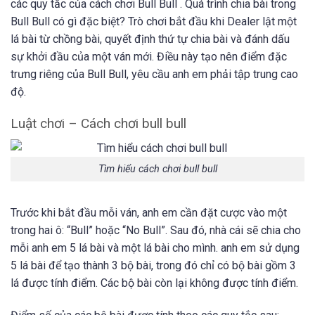
các quy tắc của cách chơi Bull Bull . Quá trình chia bài trong
Bull Bull có gì đặc biệt? Trò chơi bắt đầu khi Dealer lật một
lá bài từ chồng bài, quyết định thứ tự chia bài và đánh dấu
sự khởi đầu của một ván mới. Điều này tạo nên điểm đặc
trưng riêng của Bull Bull, yêu cầu anh em phải tập trung cao
độ.
Luật chơi – Cách chơi bull bull
Tìm hiểu cách chơi bull bull
Trước khi bắt đầu mỗi ván, anh em cần đặt cược vào một
trong hai ô: “Bull” hoặc “No Bull”. Sau đó, nhà cái sẽ chia cho
mỗi anh em 5 lá bài và một lá bài cho mình. anh em sử dụng
5 lá bài để tạo thành 3 bộ bài, trong đó chỉ có bộ bài gồm 3
lá được tính điểm. Các bộ bài còn lại không được tính điểm.