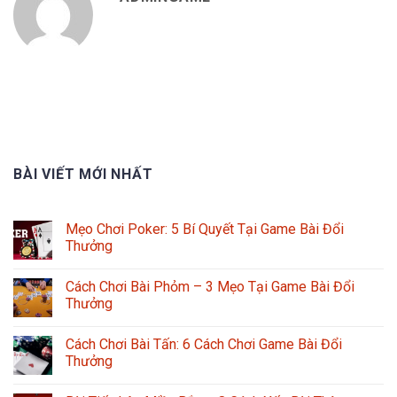
BÀI VIẾT MỚI NHẤT
Mẹo Chơi Poker: 5 Bí Quyết Tại Game Bài Đổi
Thưởng
Cách Chơi Bài Phỏm – 3 Mẹo Tại Game Bài Đổi
Thưởng
Cách Chơi Bài Tấn: 6 Cách Chơi Game Bài Đổi
Thưởng