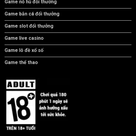
Game nổ hũ đổi thưởng
Game bắn cá đổi thưởng
Game slot đổi thưởng
Game live casino
Game lô đề xổ số
Game thể thao