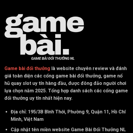
Game bài đổi thưởng
là website chuyên review và đánh
giá toàn diện các cổng game bài đổi thưởng, game nổ
hũ quay slot uy tín hàng đầu, được đông đảo người chơi
lựa chọn năm 2025. Tổng hợp danh sách các cổng game
đổi thưởng uy tín nhất hiện nay.
Địa chỉ: 195/3B Bình Thới, Phường 9, Quận 11, Hồ Chí
Minh, Việt Nam
Cập nhật tên miền website Game Bài Đổi Thưởng NL