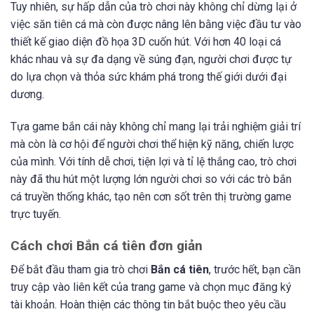
Tuy nhiên, sự hấp dẫn của trò chơi này không chỉ dừng lại ở
việc săn tiên cá mà còn được nâng lên bằng việc đầu tư vào
thiết kế giao diện đồ họa 3D cuốn hút. Với hơn 40 loại cá
khác nhau và sự đa dạng về súng đạn, người chơi được tự
do lựa chọn và thỏa sức khám phá trong thế giới dưới đại
dương.
Tựa game bắn cái này không chỉ mang lại trải nghiệm giải trí
mà còn là cơ hội để người chơi thể hiện kỹ năng, chiến lược
của mình. Với tính dễ chơi, tiện lợi và tỉ lệ thắng cao, trò chơi
này đã thu hút một lượng lớn người chơi so với các trò bắn
cá truyền thống khác, tạo nên cơn sốt trên thị trường game
trực tuyến.
Cách chơi Bắn cá tiên đơn giản
Để bắt đầu tham gia trò chơi
Bắn cá tiên
, trước hết, bạn cần
truy cập vào liên kết của trang game và chọn mục đăng ký
tài khoản. Hoàn thiện các thông tin bắt buộc theo yêu cầu