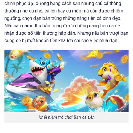
chinh phục đại dương bằng cách săn những chú cá thông
thường như cá nhỏ, cá lớn hay cá mập mà còn được chiêm
ngưỡng, chọn đạn bắn trúng những nàng tiên cá xinh đẹp.
Nếu các game thủ bắn trúng được những nàng tiên cá sẽ
nhận được số tiền thưởng hấp dẫn. Nhưng nếu bắn trượt bạn
cũng sẽ bị mất khoản tiền khá lớn chi cho việc mua đạn.
Khái niệm trò chơi Bắn cá tiên