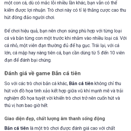
một con cá, dù có mắc lỗi nhiều lần khác, bạn vẫn có thể
kiếm được lợi nhuận. Trò chơi này có tỉ lệ thắng cược cao thu
hút đông đảo người chơi.
Để chơi hiệu quả, bạn nên chọn súng phù hợp với từng loại
cá và bắn từng con một trước khi nhắm vào nhiều loại cá. Với
cá nhỏ, một viên đạn thường đủ để hạ gục. Trái lại, với cá
lớn, cá mập hay nàng tiên cá, bạn cần dùng từ 5 đến 10 viên
đạn để đánh bại chúng.
Đánh giá về game Bắn cá tiên
So với các trò chơi bắn cá khác,
Bắn cá tiên
không chỉ thu
hút với đồ họa tinh xảo kết hợp giữa vũ khí mạnh mẽ và trải
nghiệm đồ họa tuyệt vời khiến trò chơi trở nên cuốn hút và
thú vị hơn bao giờ hết.
Giao diện đẹp, chất lượng âm thanh sống động
Bắn cá tiên
là một trò chơi được đánh giá cao với chất